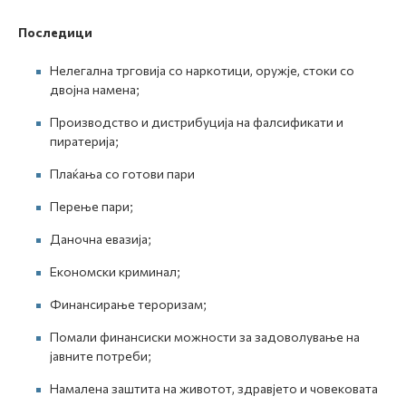
Последици
Нелегална трговија со наркотици, оружје, стоки со
двојна намена;
Производство и дистрибуција на фалсификати и
пиратерија;
Плаќања со готови пари
Перење пари;
Даночна евазија;
Економски криминал;
Финансирање тероризам;
Помали финансиски можности за задоволување на
јавните потреби;
Намалена заштита на животот, здравјето и човековата