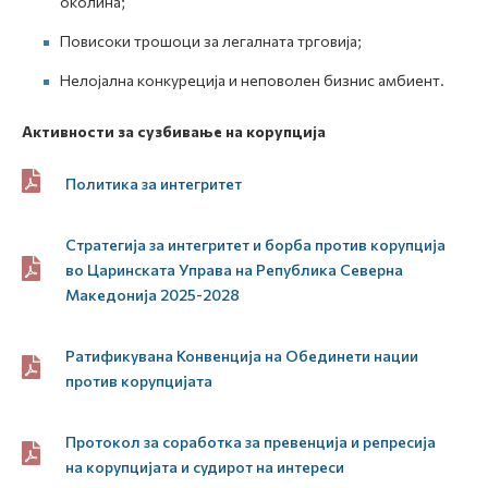
околина;
Повисоки трошоци за легалната трговија;
Нелојална конкуреција и неповолен бизнис амбиент.
Активности за сузбивање на корупција
Политика за интегритет
Стратегија за интегритет и борба против корупција
во Царинската Управа на Република Северна
Македонија 2025-2028
Ратификувана Конвенција на Обединети нации
против корупцијата
Протокол за соработка за превенција и репресија
на корупцијата и судирот на интереси