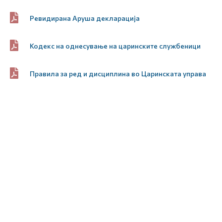
Ревидирана Аруша декларација
Кодекс на однесување на царинските службеници
Правила за ред и дисциплина во Царинската управа