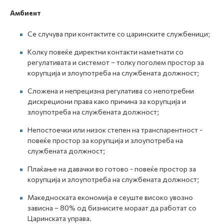
Амбиент
Се случува при контактите со царинските службеници;
Колку повеќе директни контакти наметнати со
регулативата и системот – толку поголем простор за
корупција и злоупотреба на службената должност;
Сложена и непрецизна регулатива со непотребни
дискрециони права како причина за корупција и
злоупотреба на службената должност;
Непостоечки или низок степен на транспарентност -
повеќе простор за корупција и злоупотреба на
службената должност;
Плаќање на давачки во готово - повеќе простор за
корупција и злоупотреба на службената должност;
Македноската економија е сеуште високо увозно
зависна – 80% од бизнисите мораат да работат со
Царинската управа.