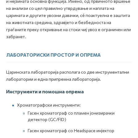
и нејзината основна функција. Имено, од првичното вршење
на анализи со цел правилно утврдување и наплата на
царината и другите увозни давачки, сé поактуелна е заштита
на животната средина, здравјето и безбедноста на
граѓаните преку откривање на стоки чиј увоз е ограничен или
забранет.
ЛАБОРАТОРИСКИ ПРОСТОР И ОПРЕМА
Царинската лабораторија располага со две инструментални
лаборатории и една припремна лабораторија.
Инструменти и помошна опрема
Хроматографски инструменти:
Гасен хроматограф со пламен јонизирачки
детектор (GC/FID)
Гасен хроматограф со Headspace инјектор