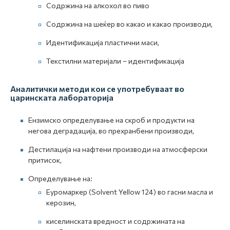
Содржина на алкохол во пиво
Содржина на шеќер во какао и какао производи,
Идентификација пластични маси,
Текстилни материјали – идентификација
Аналитички методи кои се употребуваат во
царинската лабораторија
Eнзимско определување на скроб и продукти на
негова деградација, во прехранбени производи,
Дестилација на нафтени производи на атмосферски
притисок,
Определување на:
Еуромаркер (Solvent Yellow 124) во гасни масла и
керозин,
киселинската вредност и содржината на