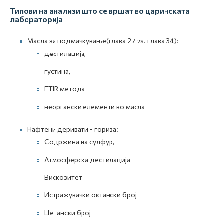
Типови на анализи што се вршат во царинската
лабораторија
Масла за подмачкување(глава 27 vs. глава 34):
дестилација,
густина,
FTIR метода
неоргански елементи во масла
Нафтени деривати - горива:
Содржина на сулфур,
Атмосферска дестилација
Вискозитет
Истражувачки октански број
Цетански број