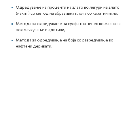
Одредување на проценти на злато во легури на злато
(накит) со метод на абразивна плоча со каратни игли,
Метода за одредување на сулфатна пепел во масла за
подмачкување и адитиви,
Метода за одредување на боја со разредување во
нафтени деривати.