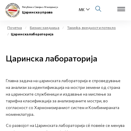
Република Северна Македонија
Царинска управа
Почетна
Бизнис заедница
Тарифа, вредност и потекло
Царинска лабораторија
Open s
За нас
Open s
Царинска лабораторија
Физички лица
Open s
Бизнис заедница
Главна задача на царинската лабораторија е спроведување
Open s
Е-Царина
на анализи за идентификација на мостри земени од страна
на царинските службеници и издавање на мислење за
Open s
тарифна класификација за анализираните мостри, во
Медиа центар
согласност со Хармонизираниот систем и Комбинираната
номенклатура.
Контакт
Со развојот на Царинската лабораторија сé повеќе се менува
Е-Весник