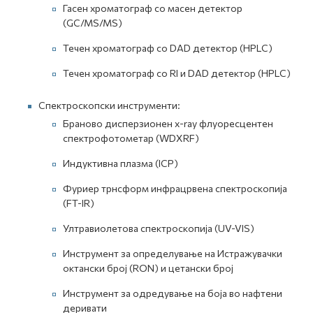
Гасен хроматограф со масен детектор
(GC/MS/MS)
Течен хроматограф со DAD детектор (HPLC)
Течен хроматограф со RI и DAD детектор (HPLC)
Спектроскопски инструменти:
Браново дисперзионен x-ray флуоресцентен
спектрофотометар (WDXRF)
Индуктивна плазма (ICP)
Фуриер трнсформ инфрацрвена спектроскопија
(FT-IR)
Ултравиолетова спектроскопија (UV-VIS)
Инструмент за определување на Истражувачки
октански број (RON) и цетански број
Инструмент за одредување на боја во нафтени
деривати