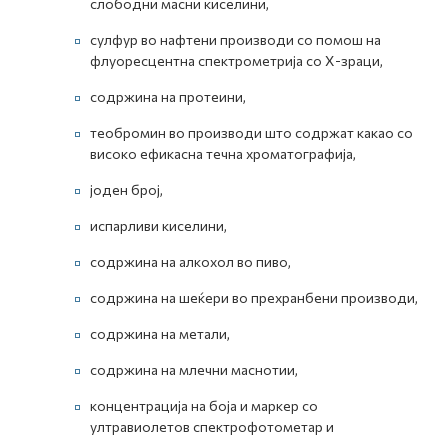
слободни масни киселини,
сулфур во нафтени производи со помош на
флуоресцентна спектрометрија со Х-зраци,
содржина на протеини,
теобромин во производи што содржат какао со
високо ефикасна течна хроматографија,
јоден број,
испарливи киселини,
содржина на алкохол во пиво,
содржина на шеќери во прехранбени производи,
содржина на метали,
содржина на млечни маснотии,
концентрација на боја и маркер со
ултравиолетов спектрофотометар и