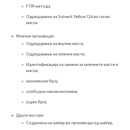
FTIR метода,
Одредување на Solvent Yellow 124 во гасни
масла
Млечни производи:
Одредување на вкупни масти,
Одредување на млечни масти,
Идентификација на замени за млечните масти и
масла,
киселински број,
слободни масни киселини,
јоден број
Други мостри:
Содржина на шеќер во производи од шеќер,