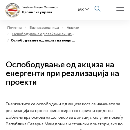
Република Северна Македонија
Царинска управа
Почетна
Бизнис заедница
Акцизи
Ослободување од плаќање акциза и повластено користење на акцизни добра
Open s
Ослободување од акциза на енергенти при реализација на проекти
За нас
Open s
Физички лица
Ослободување од акциза на
Open s
енергенти при реализација на
Бизнис заедница
проекти
Open s
Е-Царина
Open s
Медиа центар
Енергентите се ослободени од акциза кога се наменети за
реализација на проект финансиран со парични средства
Контакт
добиени врз основа на договор за донација, склучен помеѓу
Република Северна Македонија и странски донатори, ако во
Е-Весник