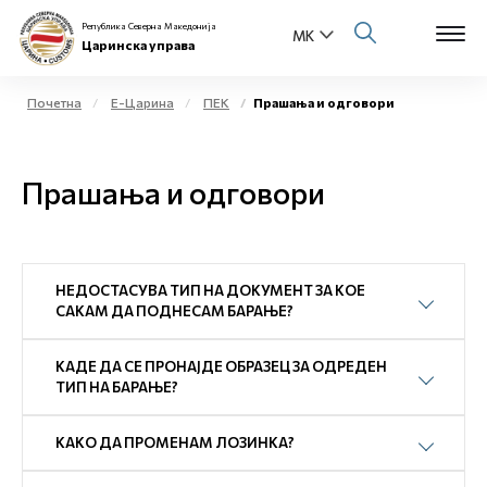
Република Северна Македонија
Царинска управа
Почетна
Е-Царина
ПЕК
Прашања и одговори
Open s
За нас
Прашања и одговори
Open s
Физички лица
Open s
Бизнис заедница
НЕДОСТАСУВА ТИП НА ДОКУМЕНТ ЗА КОЕ
Open s
САКАМ ДА ПОДНЕСАМ БАРАЊЕ?
Е-Царина
Open s
КАДЕ ДА СЕ ПРОНАЈДЕ ОБРАЗЕЦ ЗА ОДРЕДЕН
Медиа центар
ТИП НА БАРАЊЕ?
Контакт
КАКО ДА ПРОМЕНАМ ЛОЗИНКА?
Е-Весник