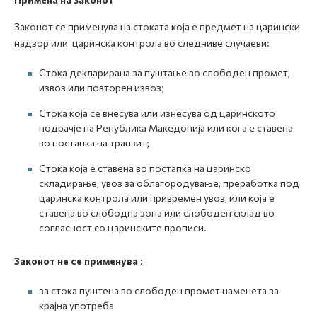
Законот се применува на стоката која е предмет на царински
надзор или царинска контрола во следниве случаеви:
Стока декларирана за пуштање во слободен промет,
извоз или повторен извоз;
Стока која се внесува или изнесува од царинското
подрачје на Република Македонија или кога е ставена
во постапка на транзит;
Стока која е ставена во постапка на царинско
складирање, увоз за облагородување, преработка под
царинска контрола или привремен увоз, или која е
ставена во слободна зона или слободен склад во
согласност со царинските прописи.
Законот не се применува :
за стока пуштена во слободен промет наменета за
крајна употреба