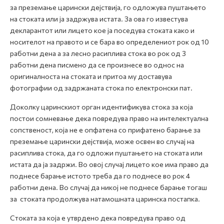
за преземање царински дејствија, го одложува пуштањето
на стоката или ја задржува истата. За ова го известува
декларантот или лицето кое ја поседува стоката како и
носителот на правото и се бара во определeниот рок од 10
работни дена а за лесно расиплива стока во рок од 3
работни дена писмено да се произнесе во однос на
оригиналноста на стоката и притоа му доставува
фотографии од задржаната стока по електронски пат.
Доколку царинскиот орган идентификува стока за која
постои сомневање дека повредува право на интелектуална
сопственост, која не е опфатенa со прифатено барање за
преземање царински дејствија, може освен во случај на
расиплива стока, да го одложи пуштањето на стоката или
истата да ја задржи. Во овој случај лицето кое има право да
поднесе барање истото треба да го поднесе во рок 4
работни дена. Во случај да никој не поднесе барање тогаш
за стоката продолжува натамошната царинска постапка.
Стоката за која е утврдено дека повредува право од