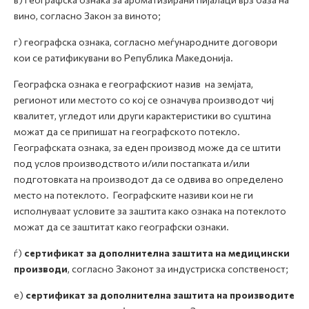
вино, согласно Закон за виното;
г) географска ознака, согласно меѓународните договори
кои се ратификувани во Република Македонија.
Географска ознака е географскиот назив на земјата,
регионот или местото со кој се означува производот чиј
квалитет, угледот или други карактеристики во суштина
можат да се припишат на географското потекло.
Географската ознака, за еден производ може да се штити
под услов производството и/или постапката и/или
подготовката на производот да се одвива во определено
место на потеклото. Географските називи кои не ги
исполнуваат условите за заштита како ознака на потеклото
можат да се заштитат како географски ознаки.
ѓ)
сертификат за дополнителна заштита на медицински
производи
, согласно Законот за индустриска сопственост;
е)
сертификат за дополнителна заштита на производите