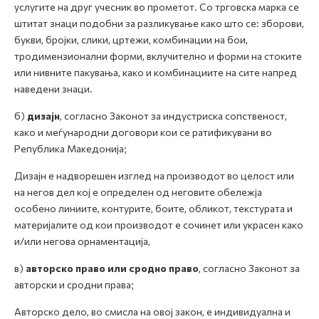
услугите на друг учесник во прометот. Со трговска марка се
штитат знаци подобни за разликување како што се: зборови,
букви, бројки, слики, цртежи, комбинации на бои,
тродимензионални форми, вклучително и форми на стоките
или нивните пакувања, како и комбинациите на сите напред
наведени знаци.
б)
дизајн
, согласно Законот за индустриска сопственост,
како и меѓународни договори кои се ратификувани во
Република Македонија;
Дизајн е надворешен изглед на производот во целост или
на негов дел кој е определен од неговите обележја
особено линиите, контурите, боите, обликот, текстурата и
материјалите од кои производот е сочинет или украсен како
и/или негова орнаментација,
в)
авторско право или сродно право
, согласно Законот за
авторски и сродни права;
Авторско дело, во смисла на овој закон, е индивидуална и