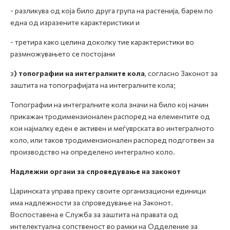
- разликува од која било друга група на растенија, барем по
една од изразените карактеристики и
- третира како целина доколку тие карактеристики во
размножувањето се постојани
з
) топографии на интегралните кола
, согласно Законот за
заштита на топографијата на интегралните кола;
Топографии на интегралните кола значи на било кој начин
прикажан тродимензионален распоред на елементите од
кои најмалку еден е активен и меѓуврската во интегралното
коло, или таков тродимензионален распоред подготвен за
производство на определено интегрално коло.
Надлежни органи за спроведување на законот
Царинската управа преку своите организациони единици
има надлежности за спроведување на Законот.
Воспоставена е Служба за заштита на правата од
интелектуална сопственост во рамки на Одделение за