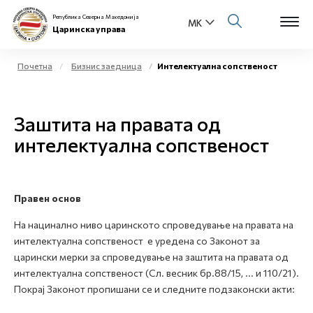
Република Северна Македонија
Царинска управа
Почетна
Бизнис заедница
Интелектуална сопственост
Open s
За нас
Заштита на правата од
Open s
Физички лица
интелектуална сопственост
Open s
Бизнис заедница
Open s
Правен основ
Е-Царина
На нацинално ниво царинското спроведување на правата на
Open s
интелектуална сопственост е уредена со Законот за
Медиа центар
царински мерки за спроведување на заштита на правата од
интелектуална сопственост (Сл. весник бр.88/15, ... и 110/21).
Контакт
Покрај Законот пропишани се и следните подзаконски акти:
Е-Весник