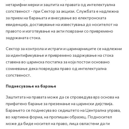
нетарифни мерки и заштита на правата од интелектуална
сопственост - при Сектор за акцизи. Службата е надлежна
за прием на барањата и внесување во електронската
евиденција, доставување на известувања до носителот на
правото и изготвување на акти поврзани со привремено
задржаната стока.
Сектор за контрола и истраги и царинарниците се надлежни
за идентификување и привремено задржување на стока
ставена во царинска постапка за која постои основано
сомневање дека повредува право од интелектуална
сопственост.
Поднесување на барање
Заштитата на правата може да се спроведува врз основа на
прифатено барање за преземање на царински дејствија.
Барањето се поднесува во седиштето на Централна управа,
во хартиена форма, на пропишан образец. Подносител
може да биде носител на право, лица овластени да ги