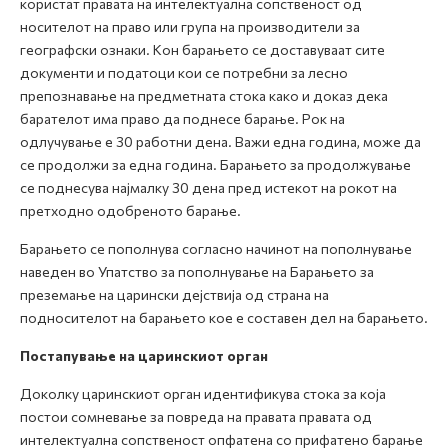
користат правата на интелектуална сопственост од
носителот на право или група на производители за
географски ознаки. Кон барањето се доставуваат сите
документи и податоци кои се потребни за лесно
препознавање на предметната стока како и доказ дека
барателот има право да поднесе барање. Рок на
одлучување е 30 работни дена. Важи една година, може да
се продолжи за една година. Барањето за продолжување
се поднесува најмалку 30 дена пред истекот на рокот на
претходно одобреното барање.
Барањето се пополнува согласно начинот на пополнување
наведен во Упатство за пополнување на Барањето за
преземање на царински дејствија од страна на
подносителот на барањето кое е составен дел на барањето.
Постапување на царинскиот орган
Доколку царинскиот орган идентификува стока за која
постои сомневање за повреда на правата правата од
интелектуална сопственост опфатена со прифатено барање