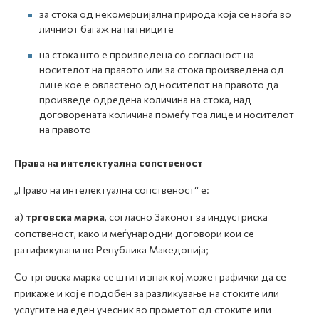
за стока од некомерцијална природа која се наоѓа во
личниот багаж на патниците
на стока што е произведена со согласност на
носителот на правото или за стока произведена од
лице кое е овластено од носителот на правото да
произведе одредена количина на стока, над
договорената количина помеѓу тоа лице и носителот
на правото
Права на интелектуална сопственост
„Право на интелектуална сопственост“ е:
а)
трговска марка
, согласно Законот за индустриска
сопственост, како и меѓународни договори кои се
ратификувани во Република Македонија;
Со трговска марка се штити знак кој може графички да се
прикаже и кој е подобен за разликување на стоките или
услугите на еден учесник во прометот од стоките или