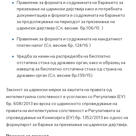
Правилник за формата и содржината на барањето за
преземање на царински дејствија како и потребната
документација и формата и содржината на барањето
за продолжување на периодот за преземање на
царински дејствија (Сл. весник бр.106/15 )
Правилник за формата и содржината на мандатниот
платен налог (Сл. весник бр. 124/16 )
Уредба за начин на распределба на бесплатно
отстапeна стока од државен орган, како и образец на
извештај за бесплатно отстапена стока од страна на
државен орган (Сл. весник бр.139/15)
Законот за царински мерки за заштита на правата од
интелектуална сопственост е усогласен со Регулатива (ЕУ)
бр. 608/2013 во врска со царинското спроведување на
правата на интелектуална сопственост и Регулативата за
спроведување на Комисијата (ЕУ) бр. 1352/2013 во однос на
формуларот за барање за преземање на царински дејствија.
Примена на законот