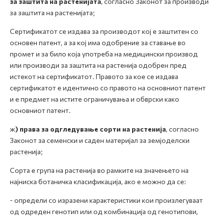
за заштита на растенијата
, согласно Законот за производи
за заштита на растенијата;
Сертификатот се издава за производот кој е заштитен со
основен патент, а за кој има одобрение за ставање во
промет и за било која употреба на медицински производ
или производи за заштита на растенија одобрен пред
истекот на сертификатот. Правото за кое се издава
сертификатот е идентично со правото на основниот патент
и е предмет на истите ограничувања и обврски како
основниот патент.
ж
) права за одгледување сорти на растенија
, согласно
Законот за семенски и саден материјал за земјоделски
растенија;
Сорта е група на растенија во рамките на значењето на
најниска ботаничка класификација, ако е можно да се:
- определи со изразени карактеристики кои произлегуваат
од одреден генотип или од комбинација од генотипови,