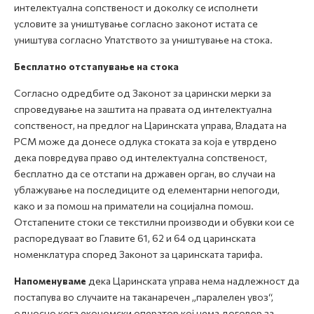
интелектуална сопственост и доколку се исполнети
условите за уништување согласно законот истата се
уништува согласно Упатството за уништување на стока.
Бесплатно отстапување на стока
Согласно одредбите од Законот за царински мерки за
спроведување на заштита на правата од интелектуална
сопственост, на предлог на Царинската управа, Владата на
РСМ може да донесе одлука стоката за која е утврдено
дека повредува право од интелектуална сопственост,
бесплатно да се отстапи на државен орган, во случаи на
ублажување на последиците од елементарни непогоди,
како и за помош на приматели на социјална помош.
Oтстапените стоки се текстилни производи и обувки кои се
распоредуваат во Главите 61, 62 и 64 од царинската
номенклатура според Законот за царинската тарифа.
Напоменуваме
дека Царинската управа нема надлежност да
постапува во случаите на таканаречен „паралелен увоз“,
односно кога економски оператор кој нема договор за