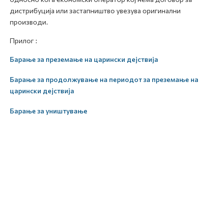
дистрибуција или застапништво увезува оригинални
производи.
Прилог :
Барање за преземање на царински дејствија
Барање за продолжување на периодот за преземање на
царински дејствија
Барање за уништување