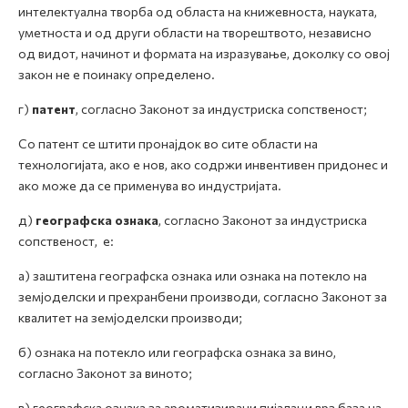
интелектуална творба од областа на книжевноста, науката,
уметноста и од други области на творештвото, независно
од видот, начинот и формата на изразување, доколку со овој
закон не е поинаку определено.
г)
патент
, согласно Законот за индустриска сопственост;
Со патент се штити пронајдок во сите области на
технологијата, ако е нов, ако содржи инвентивен придонес и
ако може да се применува во индустријата.
д)
географска ознака
, согласно Законот за индустриска
сопственост, е:
а) заштитена географска ознака или ознака на потекло на
земјоделски и прехранбени производи, согласно Законот за
квалитет на земјоделски производи;
б) ознака на потекло или географска ознака за вино,
согласно Законот за виното;
в) географска ознака за ароматизирани пијалаци врз база на