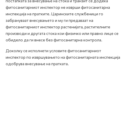
постапката за внесување на стока и транзит сé додека
фитосанитарниот инспектор не изврши фитосанитарна
инспекција на пратките. Царинските службеници го
забрануваат внесувањето и му ги предаваат на
фитосанитарниот инспектор растенијата, растителните
производи и другата стока кои физичко или правно лице се
обидело да ги внесе без фитосанитарна контрола.
Доколку се исполнети условите фитосанитарниот
инспектор по извршувањето на фитосанитарната инспекција
одобрува внесување на пратката.