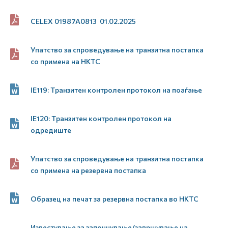
CELEX 01987A0813 01.02.2025
Упатство за спроведување на транзитна постапка
со примена на НКТС
IE119: Tранзитен контролен протокол на поаѓање
IE120: Tранзитен контролен протокол на
одредиште
Упатство за спроведување на транзитна постапка
со примена на резервна постапка
Образец на печат за резервна постапка во НКТС
Известување за започнување/завршување на