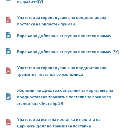
испраќач-ЗУЈ
Упатство за спроведување на поедноставена
постапка на овластен примач
Барање за добивање статус на овластен примач
Барање за добивање статус на овластен примач-ЗУЈ
Упатство за спроведување на поедноставена
транзитна постапка со железница
Железнички друштва овластени за користење на
поедноставена транзитна постапка за превоз со
железница-Листа Бр.39
Упатство за испитна постапка и наплата на
царински долг во транзитна постапка