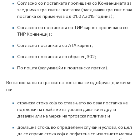
Согласно со постапката пропишана со Конвенцијата за
заедничка транзитна постапка (заеднички транзит оваа
постапка се применува од 01.07.2015 година);
Согласно со постапката со ТИР карнет пропишана со
ТИР Конвенција;
Согласно постапката со АТА карнет;
Согласно постапката со образец 302;
По пошта (вклучувајќи и поштенски пратки).
Во националната транзитна постапка се одобрува движење
на:
странска стока која со ставањето во оваа постапка не
подлежи на плаќање на увозни давачки и други
давачки или на мерки на трговска политика и
домашна стока, во определени случаи и услови, со цел
да се спречи стока која е опфатена со извозните мерки