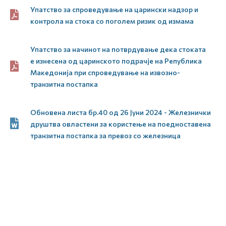
Упатство за спроведување на царински надзор и
контрола на стока со поголем ризик од измама
Упатство за начинот на потврдување дека стоката
е изнесена од царинското подрачје на Република
Македонија при спроведување на извозно-
транзитна постапка
Обновена листа бр.40 од 26 Јуни 2024 - Железнички
друштва овластени за користење на поедноставена
транзитна постапка за превоз со железница