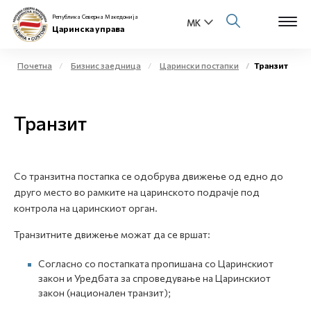
Република Северна Македонија
Царинска управа
Почетна
Бизнис заедница
Царински постапки
Транзит
Open s
За нас
Транзит
Open s
Физички лица
Open s
Бизнис заедница
Со транзитна постапка се одобрува движење од едно до
друго место во рамките на царинското подрачје под
Open s
Е-Царина
контрола на царинскиот орган.
Open s
Транзитните движење можат да се вршат:
Медиа центар
Согласно со постапката пропишана со Царинскиот
Контакт
закон и Уредбата за спроведување на Царинскиот
закон (национален транзит);
Е-Весник