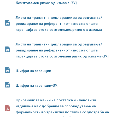
без зголемен ризик од измама-ЗУЈ
Листа на транзитни декларации за одредување/
ревидирање на референтниот износ на општа
гаранција за стока со зголемем ризик од измама
Листа на транзитни декларации за одредување/
ревидирање на референтниот износ на општа
гаранција за стока со зголемен ризик од измама-ЗУЈ
Шифри на гаранции
Шифри на гаранции-ЗУЈ
Прирачник за начин на постапка и членови за
издавање на одобрение за спроведување на
формалности во транзитна постапка со употреба на