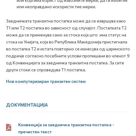
или која има корист од извозните мерки, да ги избегне
или неоправдано искористи тие мерки.
Заедничката транзитна постапка може да се извршува како
Т1 или Т2 постапка во зависност од случајот. Постапката Т2
може да се применува само за стока која што има статус на
стока на Унијата, која во Република Македонија пристигнала
во постапка Т2 и истата повторно се изнесува од царинското
подрачје согласно посебните услови пропишани во членот 9
од Конвенцијата за заедничка транзитна постапка. За сите
други стоки се спроведува Т1 постапка.
Нов компутеризиран транзитен систем
ДОКУМЕНТАЦИЈА
Конвенција за заедничка транзитна постапка -
пречистен текст