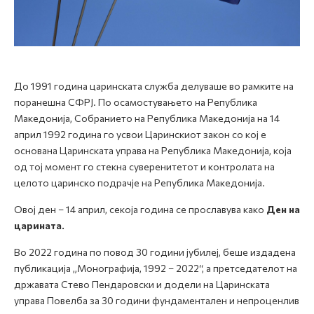
До 1991 година царинската служба делуваше во рамките на
поранешна СФРЈ. По осамостувањето на Република
Македонија, Собранието нa Рeпублика Македонија на 14
април 1992 година го усвои Царинскиот закон со кој е
основана Царинската управа на Република Македонија, која
од тој момент го стекна суверенитетот и контролата на
целото царинско подрачје на Република Македонија.
Овој ден – 14 април, секоја година се прославува како
Ден на
царината.
Во 2022 година по повод 30 години јубилеј, беше издадена
публикација „Mонографија, 1992 – 2022“, а претседателот на
државата Стево Пендаровски и додели на Царинската
управа Повелба за 30 години фундаментален и непроценлив