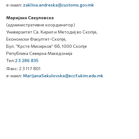
е-маил:
zaklina.andreska@customs.gov.mk
Маријана Секуловска
(административне координатор)
Универзитет Св. Кирил и Методиј во Скопје,
Економски Факултет-Скопје,
Бул. “Крсте Мисирков” бб, 1000 Скопје
Република Северна Македонија
Тел:
2 3 286 835
Факс: 2 3 117 801
е-маил:
MarijanaSekulovska@eccf.ukim.edu.mk