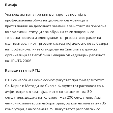
Визија
Унапредување на тренинг центарот за постојана
професионална обука на царински службеници и
претставници на деловната заедница за истиот да прерасне
во водечка институција за обуки на теми поврзани со
трговски правила и олеснување на трговијата во рамки на
мултилатералниот трговски систем, кој целосно ќе се базира
на професионалните стандарди на Светската царинска
организација за Република Северна Македонија и регионот
на ЦЕФТА 2006.
Капацитети на РТЦ
РТЦ се наоѓа на Економскиот факултет при Универзитетот
Св. Кирил и Методиј во Скопје. Факултетот располага со 4
амфитеатри од кои најмалиот е со капацитет од 80
слушатели, додека најголемиот – за 200 слушатели. Има
четири комплутерски лаборатории, од кои најмалата има 35
компјутери, а најголемата 75. Факултетот располага и со