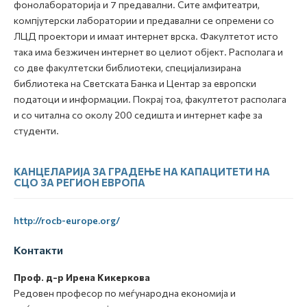
фонолабораторија и 7 предавални. Сите амфитеатри,
компјутерски лаборатории и предавални се опремени со
ЛЦД проектори и имаат интернет врска. Факултетот исто
така има безжичен интернет во целиот објект. Располага и
со две факултетски библиотеки, специјализирана
библиотека на Светската Банка и Центар за европски
податоци и информации. Покрај тоа, факултетот располага
и со читална со околу 200 седишта и интернет кафе за
студенти.
КАНЦЕЛАРИЈА ЗА ГРАДЕЊЕ НА КАПАЦИТЕТИ НА
СЦО ЗА РЕГИОН ЕВРОПА
http://rocb-europe.org/
Контакти
Проф. д-р Ирена Кикеркова
Редовен професор по меѓународна економија и