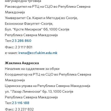
меѓународна трговија
Раководител на РТЦ на СЦО во Република Северна
Македонија
Универзитет Св. Кирил и Методиј во Скопје,
Економски Факултет-Скопје,
Бул. “Крсте Мисирков” бб, 1000 Скопје
Република Северна Македонија
Тел:
2 3 286 860
Факс: 2 3 117 801
е-маил:
irena@eccf.ukim.edu.mk
Жаклина Андреска
Началник на одделение за обуки
Координатор на РТЦ на СЦО во Република Северна
Македонија
Царинска управа на Република Северна Македонија
ул. “Лазар Личеноски” бр. 13, 1000 Скопје
Република Северна Македонија
Тел:
2 3 116 188
Факс: 2 3 237 832