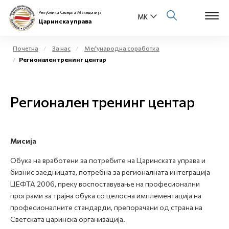
Република Северна Македонија
Царинска управа
Почетна
За нас
Меѓународна соработка
Регионален тренинг центар
Open s
За нас
Open s
Регионален тренинг центар
Физички лица
Open s
Бизнис заедница
Мисија
Open s
Е-Царина
Обука на вработени за потребите на Царинската управа и
Open s
бизнис заедницата, потребна за регионалната интеграција
Медиа центар
ЦЕФТА 2006, преку воспоставување на професионални
програми за трајна обука со целосна имплементација на
Контакт
професионалните стандарди, препорачани од страна на
Светската царинска организација.
Е-Весник