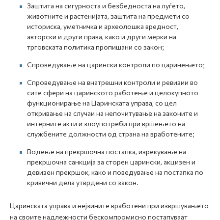
Заштита на сигурноста и безбедноста на луѓето,
животните и растенијата, заштита на предмети со
историска, уметничка и археолошка вредност,
авторски и други права, како и други мерки на
трговската политика пропишани со закон;
Спроведување на царински контроли по царинењето;
Спроведување на внатрешни контроли и ревизии во
сите сфери на царинското работење и целокупното
функционирање на Царинската управа, со цел
откривање на случаи на непочитување на законите и
интерните акти и злоупотреби при вршењето на
службените должности од страна на вработените;
Водење на прекршочна постапка, изрекување на
прекршочна санкција за сторен царински, акцизен и
девизен прекршок, како и поведување на постапка по
кривични дела утврдени со закон.
Царинската управа и нејзините вработени при извршувањето
на своите надлежности бескомпромисно постапуваат