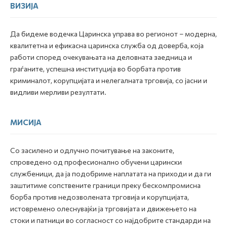
ВИЗИЈА
Да бидеме водечка Царинска управа во регионот – модерна,
квалитетна и ефикасна царинска служба од доверба, која
работи според очекувањата на деловната заедница и
граѓаните, успешна институција во борбата против
криминалот, корупцијата и нелегалната трговија, со јасни и
видливи мерливи резултати.
МИСИЈА
Со засилено и одлучно почитување на законите,
спроведено од професионално обучени царински
службеници, да ја подобриме наплатата на приходи и да ги
заштитиме сопствените граници преку бескомпромисна
борба против недозволената трговија и корупцијата,
истовремено олеснувајќи ја трговијата и движењето на
стоки и патници во согласност со најдобрите стандарди на