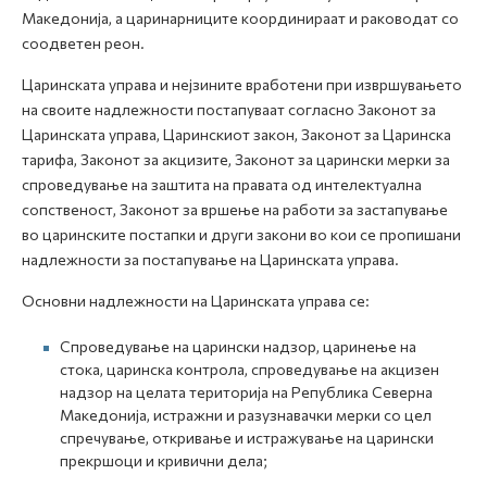
Македонија, а царинарниците координираат и раководат со
соодветен реон.
Царинската управа и нејзините вработени при извршувањето
на своите надлежности постапуваат согласно Законот за
Царинската управа, Царинскиот закон, Законот за Царинска
тарифа, Законот за акцизите, Законот за царински мерки за
спроведување на заштита на правата од интелектуална
сопственост, Законот за вршење на работи за застапување
во царинските постапки и други закони во кои се пропишани
надлежности за постапување на Царинската управа.
Основни надлежности на Царинската управа се:
Спроведување на царински надзор, царинење на
стока, царинска контрола, спроведување на акцизен
надзор на целата територија на Република Северна
Македонија, истражни и разузнавачки мерки со цел
спречување, откривање и истражување на царински
прекршоци и кривични дела;