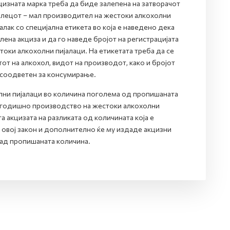
цизната марка треба да биде залепена на затворачот
делецот – мал производител на жестоки алкохолни
лак со специјална етикета во која е наведено дека
на акциза и да го наведе бројот на регистрацијата
оки алкохолни пијалаци. На етикетата треба да се
от на алкохол, видот на производот, како и бројот
 соодветен за консумирање.
ни пијалаци во количина поголема од пропишаната
о годишно производство на жестоки алкохолни
а акцизата на разликата од количината која е
 овој закон и дополнително ќе му издаде акцизни
ад пропишаната количина.