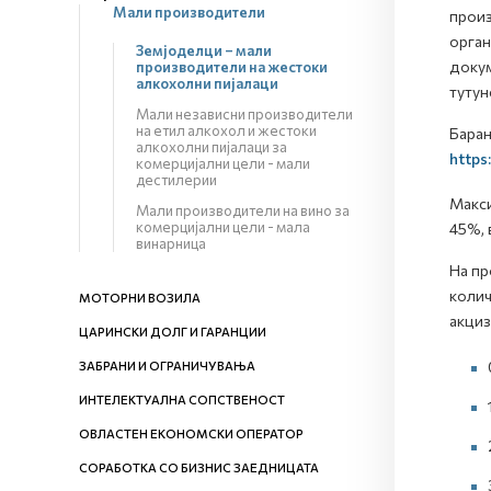
Мали производители
произ
орган
Земјоделци – мали
докум
производители на жестоки
алкохолни пијалаци
тутун
Мали независни производители
на етил алкохол и жестоки
Барањ
алкохолни пијалаци за
https
комерцијални цели - мали
дестилерии
Макси
Мали производители на вино за
комерцијални цели - мала
45%, 
винарница
На пр
колич
МОТОРНИ ВОЗИЛА
акциз
ЦАРИНСКИ ДОЛГ И ГАРАНЦИИ
ЗАБРАНИ И ОГРАНИЧУВАЊА
ИНТЕЛЕКТУАЛНА СОПСТВЕНОСТ
ОВЛАСТЕН ЕКОНОМСКИ ОПЕРАТОР
СОРАБОТКА СО БИЗНИС ЗАЕДНИЦАТА