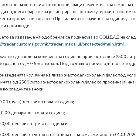
водство на жестоки алкохолни пијалаци наменети за натамошна 
 да поднесат барање за регистрирање во компјутерскиот систем
енти пропишани согласно Правилникот за начинот на оданочување 
ски производи.
ето за издавање на одобрение се поднесува во СОЦДАД на след
://trader.customs.gov.mk/trader-meos-ui/protected/main.html
мално дозволена количина на годишно производство е 2500 литри
во распон од +/- 5% алкохол. Под годишно производство се подр
оизведената количина на литар жесток алкохолен пијалак под усл
ината од 2500 литри жесток алкохолен пијалак со просечна јачина 
а во следните износи:
0,00 (нула) денари во првата година;
10,00 денари во втората година;
20,00 денари во третата година и
30,00 денари од четвртата година па натаму сметано од 01.01.202