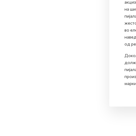
акциз
на ши
пијал
жесто
во ел
навед
од ре
Докол
долже
пијал
произ
марки