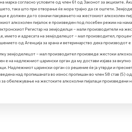
на марка согласно условите од член 61 од Законот за акцизите. Ак
шето, така што при отворање ќе мора трајно да се оштети. Земјо
аци е должен да го означи пакувањето на жестокиот алкохолен пија
киот алкохолен пијалок е произведен под посебен режим на намале
ектронскиот Регистар на земјоделци – мали производители на жест
е, името и адресата на земјоделецот – мал производител, процент
шението од Агенција за храна и ветеринарство дека производот е
ку земјоделецот – мал производител произведе жестоки алкохол
н е на надлежниот царински орган да му достави изјава за вкупн
аци. Надлежниот царински орган со решение ќе ја утврди и пресмет
ведена над пропишаната во износ пропишан во член 58 став (5) од
 за обележување на жестоките алкохолни пијалаци произведени н