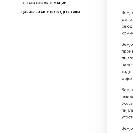
ОСТАНАТИ ИНФОРМАЦИИ
Земјо
ЦАРИНСКИ АКТИ ВО ПОДГОТОВКА
да го
се од
комин
Земјо
произ
пијал
на же
садов
објек
Земјо
алкох
Жесто
пијал
угост
Земјо