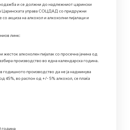
продажба и се должни до надлежниот царински
 на Царинската управа СОЦДАД со придружни
со акциза на алкохол и алкохолни пијалаци и
ниов линк:
 жесток алкохолен пијалак со просечна јачина од
азбира производство во една календарска година.
ов годишното производство да не ја надминува
од 45%, во распон од +/- 5% алкохол, се плаќа
0 година