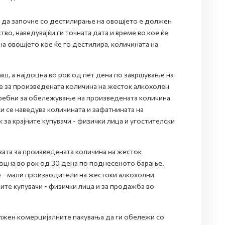
 да започне со дестилирање на овошјето е должен
во, наведувајќи ги точната дата и време во кое ќе
а овошјето кое ќе го дестилира, количината на
ш, а најдоцна во рок од пет дена по завршување на
 за произведената количина на жесток алкохолен
требни за обележување на произведената количина
и се наведува количината и зафатнината на
за крајните купувачи - физички лица и угостителски
ата за произведената количина на жесток
јдоцна во рок од 30 дена по поднесеното барање.
 - мали производители на жестоки алкохолни
ните купувачи - физички лица и за продажба во
лжен комерцијалните пакувања да ги обележи со