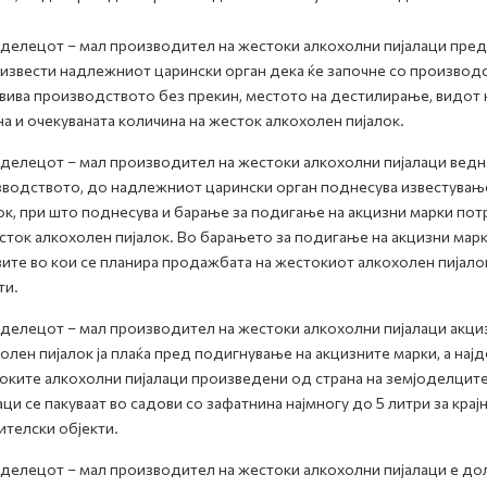
делецот – мал производител на жестоки алкохолни пијалаци пред
 извести надлежниот царински орган дека ќе започне со производст
вива производството без прекин, местото на дестилирање, видот н
а и очекуваната количина на жесток алкохолен пијалок.
делецот – мал производител на жестоки алкохолни пијалаци ведна
водството, до надлежниот царински орган поднесува известување
ок, при што поднесува и барање за подигање на акцизни марки по
сток алкохолен пијалок. Во барањето за подигање на акцизни марк
ите во кои се планира продажбата на жестокиот алкохолен пијалок 
ти.
делецот – мал производител на жестоки алкохолни пијалаци акциз
олен пијалок ја плаќа пред подигнување на акцизните марки, а на
ките алкохолни пијалаци произведени од страна на земјоделците
аци се пакуваат во садови со зафатнина најмногу до 5 литри за крај
ителски објекти.
делецот – мал производител на жестоки алкохолни пијалаци е до