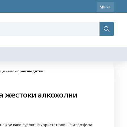
и производители на жестоки алкохолни пијалаци
а жестоки алкохолни
а кои како суровина користат овошје и грозје за