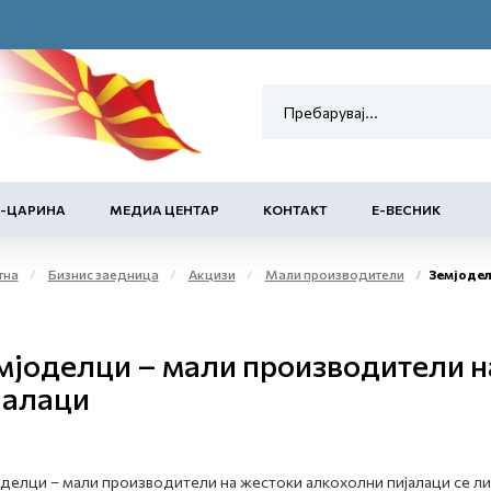
Е-ЦАРИНА
МЕДИА ЦЕНТАР
КОНТАКТ
Е-ВЕСНИК
тна
Бизнис заедница
Акцизи
Мали производители
Земјоделци – мал
мјоделци – мали производители н
јалаци
делци – мали производители на жестоки алкохолни пијалаци се лиц