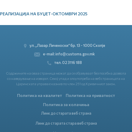
РЕАЛИЗАЦИЈА НА БУЏЕТ-ОКТОМВРИ 2025
ул. „Лазар Личеноски“ бр. 13 - 1000 Скопје
e-mail: info@customs.gov.mk
тел. 02 3116 188
Содржините на оваа страница можат да се објавуваат без посебна дозвола
со наведување на изворот. Секој упад и злоупотреба на веб страницата на
Царинската управа е казнив по член 251 од Кривичниот закон.
Политика на квалитет
Политика на приватност
Политика за колачиња
Линк до старата веб страна
Линк до старата стара веб страна