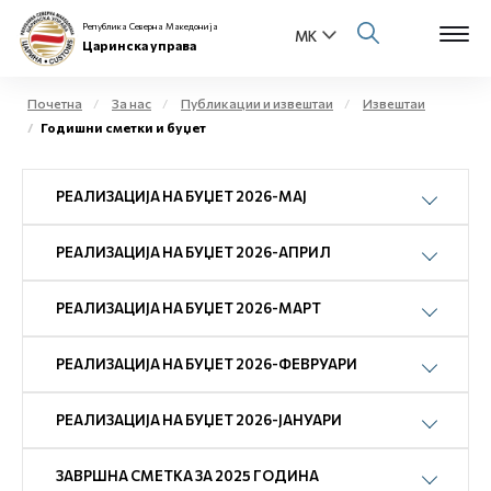
Република Северна Македонија
Царинска управа
Почетна
За нас
Публикации и извештаи
Извештаи
Годишни сметки и буџет
Open s
За нас
РЕАЛИЗАЦИЈА НА БУЏЕТ 2026-МАЈ
Open s
Физички лица
РЕАЛИЗАЦИЈА НА БУЏЕТ 2026-АПРИЛ
Open s
Бизнис заедница
Open s
РЕАЛИЗАЦИЈА НА БУЏЕТ 2026-МАРТ
Е-Царина
Open s
РЕАЛИЗАЦИЈА НА БУЏЕТ 2026-ФЕВРУАРИ
Медиа центар
РЕАЛИЗАЦИЈА НА БУЏЕТ 2026-ЈАНУАРИ
Контакт
ЗАВРШНА СМЕТКА ЗА 2025 ГОДИНА
Е-Весник