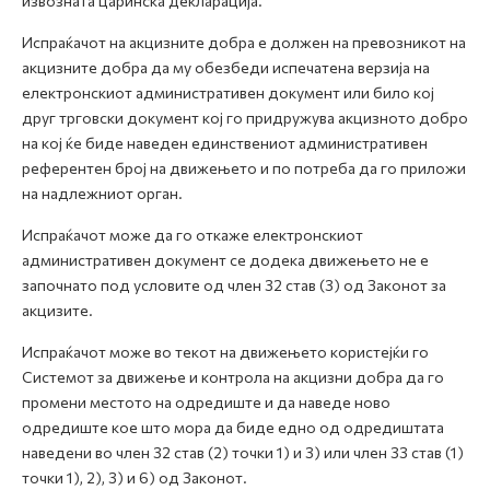
извозната царинска декларација.
Испраќачот на акцизните добра е должен на превозникот на
акцизните добра да му обезбеди испечатена верзија на
електронскиот административен документ или било кој
друг трговски документ кој го придружува акцизното добро
на кој ќе биде наведен единствениот административен
референтен број на движењето и по потреба да го приложи
на надлежниот орган.
Испраќачот може да го откаже електронскиот
административен документ се додека движењето не е
започнато под условите од член 32 став (3) од Законот за
акцизите.
Испраќачот може во текот на движењето користејќи го
Системот за движење и контрола на акцизни добра да го
промени местото на одредиште и да наведе ново
одредиште кое што мора да биде едно од одредиштата
наведени во член 32 став (2) точки 1) и 3) или член 33 став (1)
точки 1), 2), 3) и 6) од Законот.