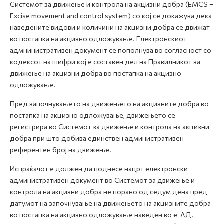
Системот за движење и контрола на акцизни добра (EMCS –
Excise movement and control system) со кој се докажува дека
наведените видови и количини на акцизни добра се движат
во постапка на акцизно одложување. Електронскиот
адмнинистративен документ се пополнува во согласност со
кодексот на шифри кој е составен дел на Правилникот за
движење на акцизни добра во постапка на акцизно
одложување.
Пред започнувањето на движењето на акцизните добра во
постапка на акцизно одложување, движењето се
регистрира во Системот за движење и контрола на акцизни
добра при што добива единствен административен
референтен број на движење.
Испраќачот е должен да поднесе нацрт електронски
административен документ во Системот за движење и
контрола на акцизни добра не порано од седум дена пред
датумот на започнување на движењето на акцизните добра
во постапка на акцизно одложување наведен во е-АД.