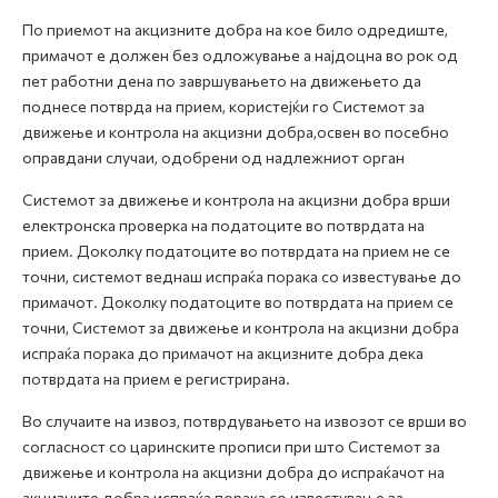
По приемот на акцизните добра на кое било одредиште,
примачот е должен без одложување а најдоцна во рок од
пет работни дена по завршувањето на движењето да
поднесе потврда на прием, користејќи го Системот за
движење и контрола на акцизни добра,освен во посебно
оправдани случаи, одобрени од надлежниот орган
Системот за движење и контрола на акцизни добра врши
електронска проверка на податоците во потврдата на
прием. Доколку податоците во потврдата на прием не се
точни, системот веднаш испраќа порака со известување до
примачот. Доколку податоците во потврдата на прием се
точни, Системот за движење и контрола на акцизни добра
испраќа порака до примачот на акцизните добра дека
потврдата на прием е регистрирана.
Во случаите на извоз, потврдувањето на извозот се врши во
согласност со царинските прописи при што Системот за
движење и контрола на акцизни добра до испраќачот на
акцизните добра испраќа порака со известување за