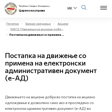
Република Северна Македонија
Царинска управа
Почетна
Бизнис заедница
Акцизи
EMCS (Движење на акцизни добра во постапка на акцизно одложување на акцизното подрачје)
Open s
Постапка на движење со примена на електронски административен документ (е-АД)
За нас
Open s
Физички лица
Постапка на движење со
Open s
примена на електронски
Бизнис заедница
административен документ
Open s
Е-Царина
(е-АД)
Open s
Медиа центар
Движењето на акцизни добра во постапка на акцизно
Контакт
одложување е дозволено само ако е проследено со
електронски административен документ (е-АД) во
Е-Весник