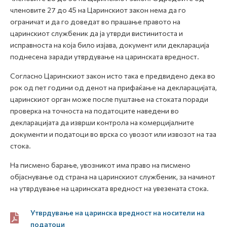
членовите 27 до 45 на Царинскиот закон нема да го
ограничат и да го доведат во прашање правото на
царинскиот службеник да ја утврди вистинитоста и
исправноста на која било изјава, документ или декларација
поднесена заради утврдување на царинската вредност.
Согласно Царинскиот закон исто така е предвидено дека во
рок од пет години од денот на прифаќање на декларацијата,
царинскиот орган може после пуштање на стоката поради
проверка на точноста на податоците наведени во
декларацијата да изврши контрола на комерцијалните
документи и податоци во врска со увозот или извозот на таа
стока.
На писмено барање, увозникот има право на писмено
објаснување од страна на царинскиот службеник, за начинот
на утврдување на царинската вредност на увезената стока.
Утврдување на царинска вредност на носители на
податоци