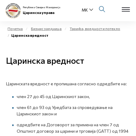
Република Северна Македонија
Царинска управа
Почетна
Бизнис заедница
Тарифа, вредност и потекло
Царинска вредност
Open s
За нас
Open s
Царинска вредност
Физички лица
Open s
Бизнис заедница
Царинската вредност е пропишана согласно одредбите на:
Open s
Е-Царина
член 27 до 45 од Царинскиот закон,
Open s
Медиа центар
член 61 до 93 од Уредбата за спроведување на
Царинскиот закон и
Контакт
одредбите на Договорот за примена на член 7 од
Општиот договор за царини и трговија (GATT) од 1994
Е-Весник