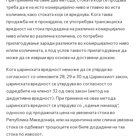
треба да е на исто комерцијално ниво и главно во иста
количина, како стоката која се вреднува. Кога таква
продажба не е пронајдена, се употребува трансакциска
вредност на стока продадена на различно комерцијално
ниво и/или во различна количина, со потребно
прилагодување заради разликите во комерцијалното ниво
и/или количината, а под услов таквото прилагодување да
може да се изврши врз основа на доставени докази.
Кога царинската вредност неможе да се утврди во
согласност со членовите 28, 29 и 30 од Царинскиот закон,
царинската вредност се утврдува во согласност со
одредбите на членот 32 од овој закон (метод на
дедуктивна вредност). При примена на оваа метода
царинската вредност се утврдува со „одење наназад“,
односно од продажната цена на увезената стока во
Република Македонија, или на идентична или слична увезена
стока се одбиваат трошоците кои биле додадени на таа
стока по извозот.