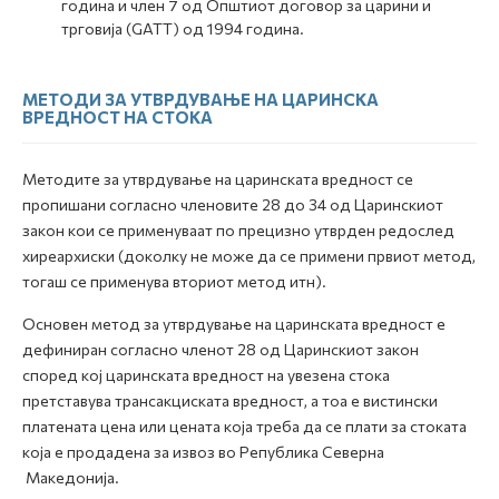
година и член 7 од Општиот договор за царини и
трговија (GATT) од 1994 година.
МЕТОДИ ЗА УТВРДУВАЊЕ НА ЦАРИНСКА
ВРЕДНОСТ НА СТОКА
Методите за утврдување на царинската вредност се
пропишани согласно членовите 28 до 34 од Царинскиот
закон кои се применуваат по прецизно утврден редослед
хиреархиски (доколку не може да се примени првиот метод,
тогаш се применува вториот метод итн).
Основен метод за утврдување на царинската вредност е
дефиниран согласно членот 28 од Царинскиот закон
според кој царинската вредност на увезена стока
претставува трансакциската вредност, а тоа е вистински
платената цена или цената која треба да се плати за стоката
која е продадена за извоз во Република Северна
Македонија.