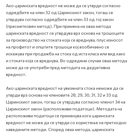
Ако царинската вредност не може да се утврди согласно
одредбите на член 32 од Царинскиот закон, тогаш се
утврдува согласно одредбите на член 33 од тој закон
(пресметковен метод). При примена на оваа метода
царинската вредност се утврдува врз основа на трошоците
за производство на стоката која се вреднува, плус износот
на профитот и општите трошоци кој вообичаено се
искажува при продажба на стока од иста класа или вид како
и стоката која се вреднува. Во одредени случаи оваа метода
може да се употреби пред методата на дедуктивна
вредност.
Ако царинската вредност на увезената стока неможе да се
утврди врз основа на членовите 28, 29, 30, 31, 32 и 33 од
Царинскиот закон, тогаш се утврдува согласно членот 34 на
Царинскиот закон (расположиви податоци). Методата на
paспoлoживи пoдaтoци се применува кога царинската
вредност не може да се утврди со користење на претходно
наведените методи. Според оваа метода, царинската