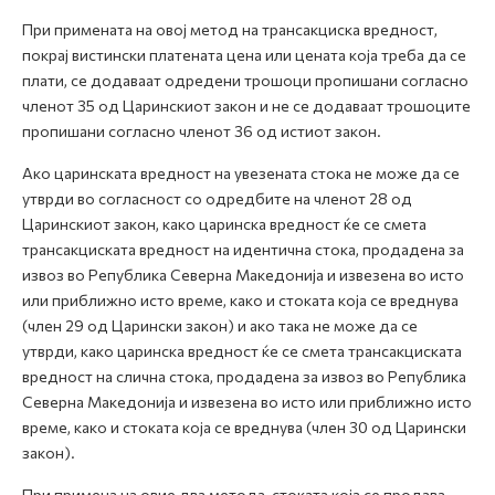
При примената на овој метод на трансакциска вредност,
покрај вистински платената цена или цената која треба да се
плати, се додаваат одредени трошоци пропишани согласно
членот 35 од Царинскиот закон и не се додаваат трошоците
пропишани согласно членот 36 од истиот закон.
Ако царинската вредност на увезената стока не може да се
утврди во согласност со одредбите на членот 28 од
Царинскиот закон, како царинска вредност ќе се смета
трансакциската вредност на идентична стока, продадена за
извоз во Република Северна Македонија и извезена во исто
или приближно исто време, како и стоката која се вреднува
(член 29 од Царински закон) и ако така не може да се
утврди, како царинска вредност ќе се смета трансакциската
вредност на слична стока, продадена за извоз во Република
Северна Македонија и извезена во исто или приближно исто
време, како и стоката која се вреднува (член 30 од Царински
закон).
При примена на овие два метода, стоката која се продава