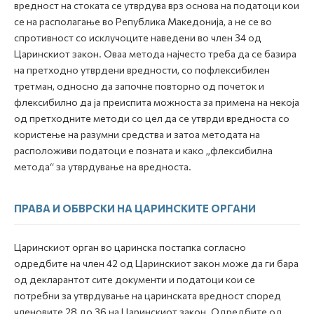
вредност на стоката се утврдува врз основа на податоци кои
се на располагање во Република Македонија, а не се во
спротивност со исклучоците наведени во член 34 од
Царинскиот закон. Оваа метода најчесто треба да се базира
на претходно утврдени вредности, со пофлексибилен
третман, односно да започне повторно од почеток и
флексибилно да ја преиспита можноста за примена на некоја
од претходните методи со цел да се утврди вредноста со
користење на разумни средства и затоа методата на
расположиви податоци е позната и како „флексибилна
метода“ за утврдување на вредноста.
ПРАВА И ОБВРСКИ НА ЦАРИНСКИТЕ ОРГАНИ
Царинскиот орган во царинска постапка согласно
одредбите на член 42 од Царинскиот закон може да ги бара
од декларантот сите документи и податоци кои се
потребни за утврдување на царинската вредност според
членовите 28 до 36 на Царинскиот закон. Одредбите од