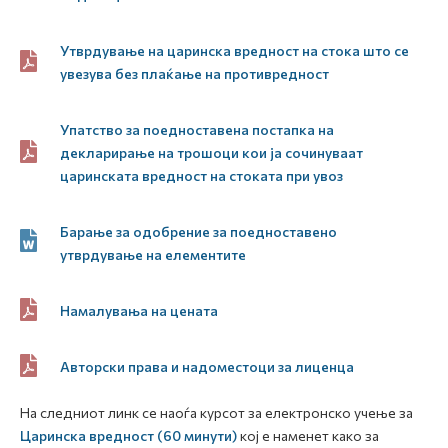
Утврдување на царинска вредност на стока што се
увезува без плаќање на противредност
Упатство за поедноставена постапка на
декларирање на трошоци кои ја сочинуваат
царинската вредност на стоката при увоз
Барање за одобрение за поедноставено
утврдување на елементите
Намалувања на цената
Авторски права и надоместоци за лиценца
На следниот линк се наоѓа курсот за електронско учење за
Царинска вредност (60 минути)
кој е наменет како за