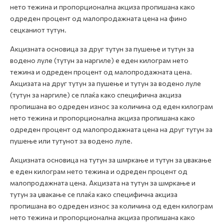
нето тежина и пропорционална акциза пропишана како
одреден процент од малопродажната цена на фино
сецканиот тутун.
Акцизната основица за друг тутун за пушење и тутун за
водено луле (тутун за наргиле) е еден килограм нето
тежина и одреден процент од малопродажната цена.
Акцизата на друг тутун за пушење и тутун за водено луле
(тутун за наргиле) се плаќа како специфична акциза
пропишана во одреден износ за количина од еден килограм
нето тежина и пропорционална акциза пропишана како
одреден процент од малопродажната цена на друг тутун за
пушење или тутунот за водено луле.
Акцизната основица на тутун за шмркање и тутун за џвакање
е еден килограм нето тежина и одреден процент од
малопродажната цена. Акцизата на тутун за шмркање и
тутун за џвакање се плаќа како специфична акциза
пропишана во одреден износ за количина од еден килограм
нето тежина и пропорционална акциза пропишана како