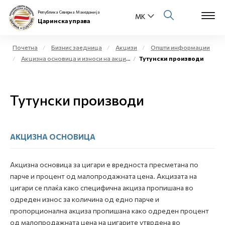
Република Северна Македонија
Царинска управа
Почетна
Бизнис заедница
Акцизи
Општи информации
Акцизна основица и износи на акциза
Тутунски производи
Open s
За нас
Open s
Тутунски производи
Физички лица
Open s
Бизнис заедница
АКЦИЗНА ОСНОВИЦА
Open s
Е-Царина
Акцизна основица за цигари е вредноста пресметана по
Open s
Медиа центар
парче и процент од малопродажната цена. Акцизата на
цигари се плаќа како специфична акциза пропишана во
Контакт
одреден износ за количина од едно парче и
пропорционална акциза пропишана како одреден процент
од малопродажната цена на цигарите утврдена во
Е-Весник