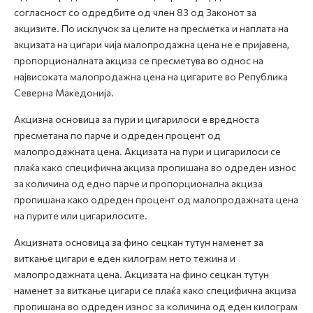
согласност со одредбите од член 83 од Законот за
акцизите. По исклучок за целите на пресметка и наплата на
акцизата на цигари чија малопродажна цена не е пријавена,
пропорционалната акциза се пресметува во однос на
највисоката малопродажна цена на цигарите во Република
Северна Македонија.
Акцизна основица за пури и цигарилоси е вредноста
пресметана по парче и одреден процент од
малопродажната цена. Акцизата на пури и цигарилоси се
плаќа како специфична акциза пропишана во одреден износ
за количина од едно парче и пропорционална акциза
пропишана како одреден процент од малопродажната цена
на пурите или цигарилосите.
Акцизната основица за фино сецкан тутун наменет за
виткање цигари е еден килограм нето тежина и
малопродажната цена. Акцизата на фино сецкан тутун
наменет за виткање цигари се плаќа како специфична акциза
пропишана во одреден износ за количина од еден килограм