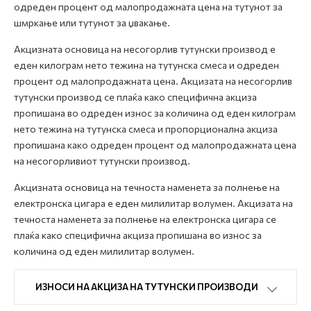
одреден процент од малопродажната цена на тутунот за
шмркање или тутунот за џвакање.
Акцизната основица на несогорлив тутунски производ е
еден килограм нето тежина на тутунска смеса и одреден
процент од малопродажната цена. Акцизата на несогорлив
тутунски производ се плаќа како специфична акциза
пропишана во одреден износ за количина од еден килограм
нето тежина на тутунска смеса и пропорционална акциза
пропишана како одреден процент од малопродажната цена
на несогорливиот тутунски производ.
Акцизната основица на течноста наменета за полнење на
електронска цигара е еден милилитар волумен. Акцизата на
течноста наменета за полнење на електронска цигара се
плаќа како специфична акциза пропишана во износ за
количина од еден милилитар волумен.
ИЗНОСИ НА АКЦИЗА НА ТУТУНСКИ ПРОИЗВОДИ