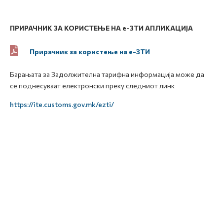
ПРИРАЧНИК
ЗА КОРИСТЕЊЕ НА
e
-ЗТИ
АПЛИКАЦИЈА
Прирачник за користење на е-ЗТИ
Барањата за Задолжителна тарифна информација може да
се поднесуваат електронски преку следниот линк
https://ite.customs.gov.mk/ezti/