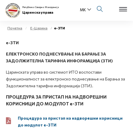
Република Северна Македонија
Царинска управа
Почетна
Е-Царина
е-ЗТИ
Open s
е-ЗТИ
За нас
Open s
ЕЛЕКТРОНСКО ПОДНЕСУВАЊЕ НА БАРАЊЕ ЗА
Физички лица
ЗАДОЛЖИТЕЛНА ТАРИФНА ИНФОРАМЦИЈА (ЗТИ)
Open s
Царинската управа во системот ИТO воспостави
Бизнис заедница
функционалност за електронско поднесување на Барања за
Open s
Задолжителна тарифна информација (ЗТИ).
Е-Царина
ПРОЦЕДУРА ЗА ПРИСТАП НА НАДВОРЕШНИ
Open s
Медиа центар
КОРИСНИЦИ ДО МОДУЛОТ е-ЗТИ
Контакт
Процедура за пристап на надворешни корисници
до модулот е-ЗТИ
Е-Весник