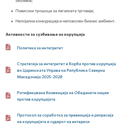
околина;
Повисоки трошоци за легалната трговија;
Нелојална конкуреција и неповолен бизнис амбиент.
Активности за сузбивање на корупција
Политика за интегритет
Стратегија за интегритет и борба против корупција
во Царинската Управа на Република Северна
Македонија 2025-2028
Ратификувана Конвенција на Обединети нации
против корупцијата
Протокол за соработка за превенција и репресија
на корупцијата и судирот на интереси