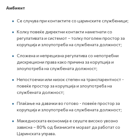
Амбиент
Се случува при контактите со царинските службеници;
Колку повеќе директни контакти наметнати со
регулативата и системот – толку поголем простор за
корупција и злоупотреба на службената должност;
Сложена и непрецизна регулатива со непотребни
дискрециони права како причина за корупција и
злоупотреба на службената должност;
Непостоечки или низок степен на транспарентност -
повеќе простор за корупција и злоупотреба на
службената должност;
Плаќање на давачки во готово - повеќе простор за
корупција и злоупотреба на службената должност;
Македноската економија е сеуште високо увозно
зависна – 80% од бизнисите мораат да работат со
Царинската управа.