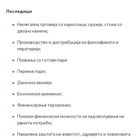
Последици
Нелегална трговија со наркотици, оружје, стоки со
двојна намена;
Производство и дистрибуција на фалсификати и
пиратерија;
Плаќања со готови пари
Перење пари;
Даночна евазија;
Економски криминал;
Финансирање тероризам;
Помали финансиски можности за задоволување на
јавните потреби;
Намалена заштита на животот, здравјето и човековата