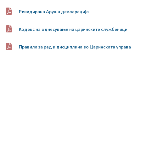
Ревидирана Аруша декларација
Кодекс на однесување на царинските службеници
Правила за ред и дисциплина во Царинската управа