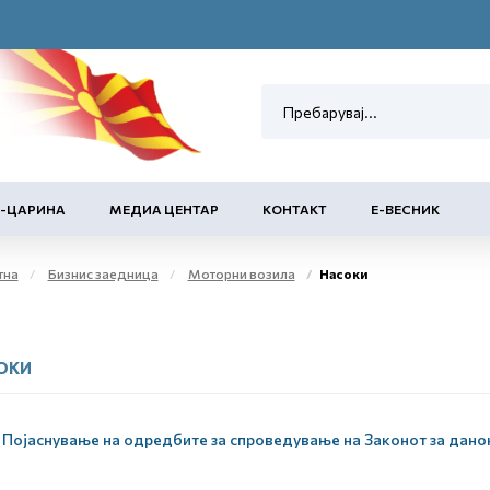
Е-ЦАРИНА
МЕДИА ЦЕНТАР
КОНТАКТ
Е-ВЕСНИК
тна
Бизнис заедница
Моторни возила
Насоки
ОКИ
Појаснување на одредбите за спроведување на Законот за дано