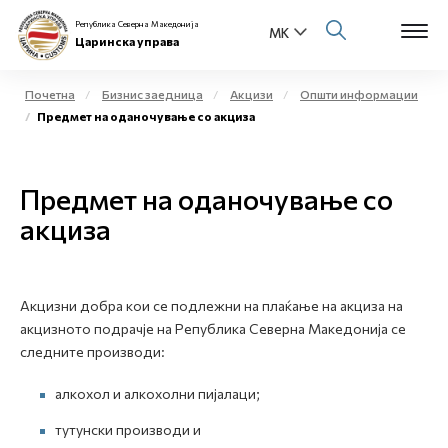
Република Северна Македонија
Царинска управа
Почетна
Бизнис заедница
Акцизи
Општи информации
Предмет на оданочување со акциза
Open s
За нас
Open s
Предмет на оданочување со
Физички лица
акциза
Open s
Бизнис заедница
Open s
Е-Царина
Акцизни добра кои се подлежни на плаќање на акцизa на
акцизното подрачје на Република Северна Македонија се
Open s
Медиа центар
следните производи:
алкохол и алкохолни пијалaци;
Контакт
тутунски производи и
Е-Весник