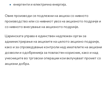
енергенти и електрична енергија.
Овие производи се подлежни на акциза со нивното
производство или со нивниот увоз на акцизното подрачје и
со нивното внесување на акцизното подрачје.
Царинската управа е единствен надлежен орган за
администрирање на акцизите на целото акцизно подрачје,
како и за спроведување контроли над имателите на акцизни
дозволи и одобрениеја за повластен корисник, како и над
учесниците во трговски операции кои вклучуваат промет со
акцизни добра.