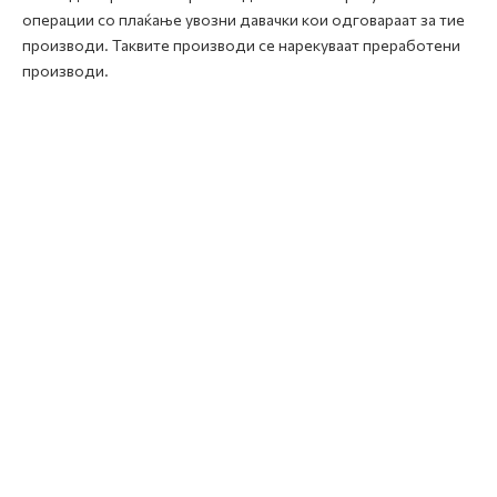
операции со плаќање увозни давачки кои одговараат за тие
производи. Таквите производи се нарекуваат преработени
производи.