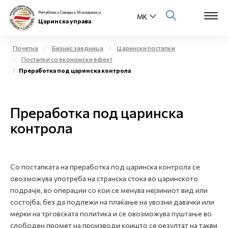
Република Северна Македонија
Царинска управа
Почетна
Бизнис заедница
Царински постапки
Постапки со економски ефект
Open s
Преработка под царинска контрола
За нас
Open s
Физички лица
Преработка под царинска
Open s
контрола
Бизнис заедница
Open s
Е-Царина
Со постапката на преработка под царинска контрола се
Open s
Медиа центар
овозможува употреба на странска стока во царинското
подрачје, во операции со кои се менува нејзиниот вид или
Контакт
состојба, без да подлежи на плаќање на увозни давачки или
мерки на трговската политика и се овозможува пуштање во
слободен промет на производи коишто се резултат на такви
Е-Весник