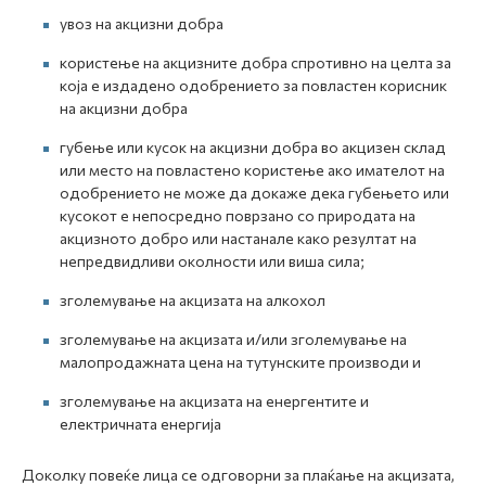
увоз на акцизни добра
користење на акцизните добра спротивно на целта за
која е издадено одобрението за повластен корисник
на акцизни добра
губење или кусок на акцизни добра во акцизен склад
или место на повластено користење ако имателот на
одобрението не може да докаже дека губењето или
кусокот е непосредно поврзано со природата на
акцизното добро или настанале како резултат на
непредвидливи околности или виша сила;
зголемување на акцизата на алкохол
зголемување на акцизата и/или зголемување на
малопродажната цена на тутунските производи и
зголемување на акцизата на енергентите и
електричната енергија
Доколку повеќе лица се одговорни за плаќање на акцизата,