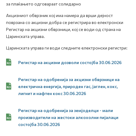
за плаќањето одговараат солидарно
Акцизниот обврзник кој има намера да врши дејност
поврзана со акцизни добра се регистрира во електронски
Регистар на акцизни обврзници, кој се води од страна на
Царинската управа.
Царинската управа ги води следните електронски регистри:
Регистар на акцизни дозволи состојба 30.06.2026
Регистар на одобренија за акцизни обврзници на
електрична енергија, природен гас, јаглен, кокс,
лигнит и нафтен кокс 30.06.2026
Регистар на одобренија за земјоделци - мали
производители на жестоки алкохолни пијалаци
состојба 30.06.2026