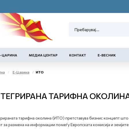
Е-ЦАРИНА
МЕДИА ЦЕНТАР
КОНТАКТ
Е-ВЕСНИК
тна
Е-Царина
ИТО
ТЕГРИРАНА ТАРИФНА ОКОЛИНА
рираната тарифна околина (ИТО) претставува бизнис концепт што 
т за размена на информации помеѓу Европската комисија и земјите -