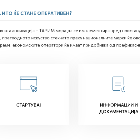
 ИТО ЌЕ СТАНЕ ОПЕРАТИВЕН?
жната апликација – ТАРИМ мора да се имплементира пред пристапу
, претходното искуство стекнато преку националните мерки ќе ов
реме, економските оператори ќе имаат придобивка од поефикасн
СТАРТУВАЈ
ИНФОРМАЦИИ И
ДОКУМЕНТАЦИЈА