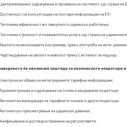
Централизирано одржување и проверка на системот од страна на Е
Достапност за консултација на постари информации на ЕУ;
Поголема ефикасност во севкупното царинско работење;
Поголема стручност и поквалитетна услуга од страна на царинскит
Заштита на економијата (на пример, преку употреба на анти-дампин
Надгледување на увозот и извозот преку Системот за надзор.
наведеното ќе овозможи заштеди за економските оператори и 
Електронска објава на интегрираните тарифни информации;
Администрација и одржување на точни и ажурирани податоци;
Автоматска валидација на тарифните ознаки и други податоци;
Автоматско пресметување на царински давачки;
Унифицирана и доследна примена на регулативите.