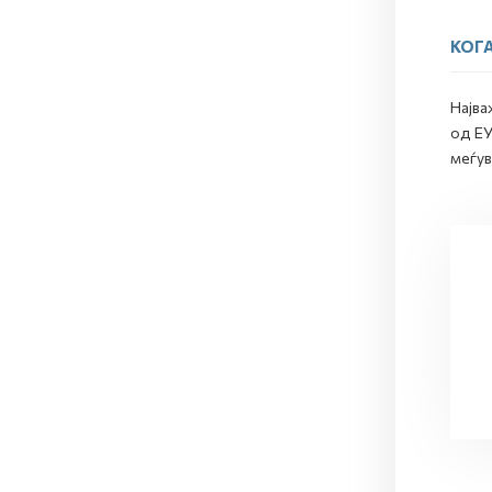
КОГА
Најва
од ЕУ
меѓув