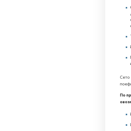
Сето 
поефи
По пр
овоз