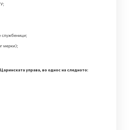
У;
е службеници;
г мерки);
Царинската управа, во однос на следното: