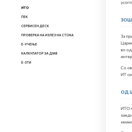
усогл
ИТО
ПЕК
ЗОШ
СЕРВИСЕН ДЕСК
ПРОВЕРКА НА ИЗЛЕЗ НА СТОКА
За пр
Царин
Е-УЧЕЊЕ
во од
КАЛКУЛАТОР ЗА ДМВ
интер
Е-ЗТИ
Со ов
ИТ си
ОД 
ИТО г
заедн
хемис