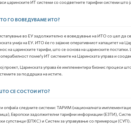
аси царинските ИТ системи со соодветните тарифни системи што ја
ТО ГО ВОВЕДУВАМЕ ИТО?
истапување во ЕУ задолжително е воведување на ИТО со цел да с
ската унија на ЕУ. ИТО ќе го зајакне оперативниот капацитет на Ц
нос на царинските тарифи, што се основа на царинските постапки.
операбилност помеѓу ИТ системите на Царинската управа и соодве
ој проект, Царинската управа ќе имплементира бизнис процеси што
стемите за поддршка на истите.
ШТО СЕ СОСТОИ ИТО?
и опфаќа следните системи: ТАРИМ (националната имплементација
ица), Европски задолжителни тарифни информации (ЕЗТИ), Систем 
ки супстанци (ЕПХС) и Систем за управување со примероци (СУП).