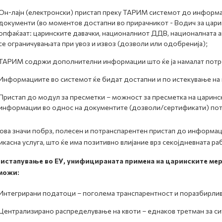
Он-лајн (електронски) пристап преку ТАРИМ системот до информа
документи (во моментов достапни во прирачникот - Водич за цари
опфаќаат: царинските давачки, националниот ДДВ, националната а
се ограничувањата при увоз и извоз (дозволи или одобренија);
ТАРИМ содржи дополнителни информации што ќе ја намалат потреб
Информациите во системот ќе бидат достапни и по истекување на 
Пристап до модул за пресметки – можност за пресметка на царинск
информации во однос на документите (дозволи/сертификати) потр
ова значи побрз, полесен и потранспарентен пристап до информац
касна услуга, што ќе има позитивно влијание врз секојдневната ра
истапување во ЕУ, унифицираната примена на царинските мерки
можи:
Интегрирани податоци – поголема транспарентност и поразбирли
Централизирано распределување на квоти – еднаков третман за сит