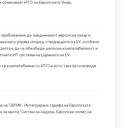
 сочинуваат ИТО на Европската Унија.
е приближиме до заедничкиот eвропски пазар и
аринската управа според стандардите на ЕУ, особено
 Целта е да се обезбеди целосна компатибилност и
тните ИТ системи на Царината на ЕУ.
 се компатибилни со ИТО и исто така ќе ги воведе
 на ТАРИК- Интегрирана тарифа на Европската
за квоти, Систем за надзор, Европски попис на