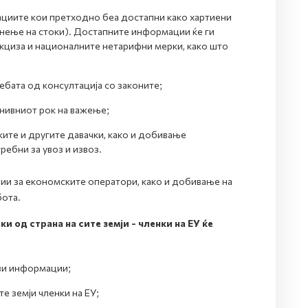
циите кои претходно беа достапни како хартиени
нење на стоки). Достапните информации ќе ги
кциза и националните нетарифни мерки, како што
ата од консултација со законите;
нивниот рок на важење;
ите и другите давачки, како и добивање
ебни за увоз и извоз.
ии за економските оператори, како и добивање на
бота.
 од страна на сите земји - членки на ЕУ ќе
ви информации;
е земји членки на ЕУ;