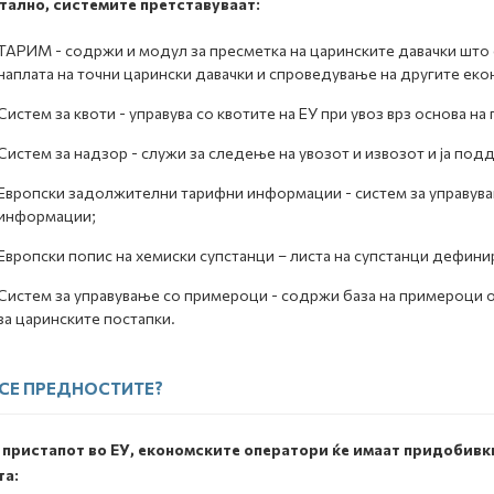
тално, системите претставуваат:
ТАРИМ - содржи и модул за пресметка на царинските давачки што 
наплата на точни царински давачки и спроведување на другите еко
Систем за квоти - управува со квотите на ЕУ при увоз врз основа на
Систем за надзор - служи за следење на увозот и извозот и ја под
Европски задолжителни тарифни информации - систем за управува
информации;
Европски попис на хемиски супстанци – листа на супстанци дефини
Систем за управување со примероци - содржи база на примероци 
за царинските постапки.
 СЕ ПРЕДНОСТИТЕ?
 пристапот во ЕУ, економските оператори ќе имаат придобивк
та: