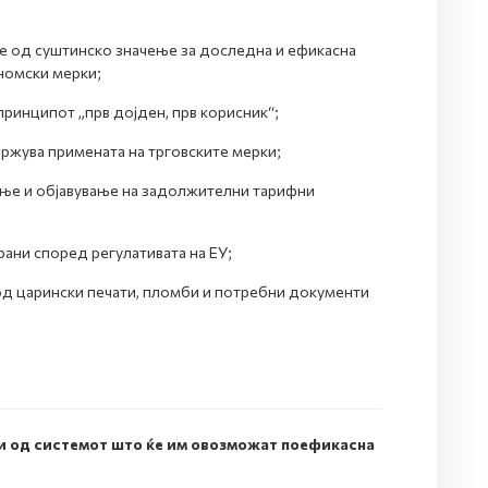
е од суштинско значење за доследна и ефикасна
номски мерки;
 принципот „прв дојден, прв корисник“;
држува примената на трговските мерки;
ње и објавување на задолжителни тарифни
рани според регулативата на ЕУ;
од царински печати, пломби и потребни документи
и од системот што ќе им овозможат поефикасна