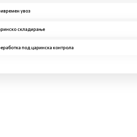
ивремен увоз
ринско складирање
еработка под царинска контрола