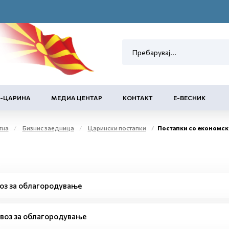
Е-ЦАРИНА
МЕДИА ЦЕНТАР
КОНТАКТ
Е-ВЕСНИК
тна
Бизнис заедница
Царински постапки
Постапки со економск
оз за облагородување
воз за облагородување