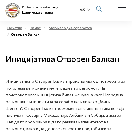
Република Северна Македонија
Царинска управа
Почетна
За нас
Меѓународна соработка
Отворен Балкан
Open s
За нас
Open s
Иницијатива Отворен Балкан
Физички лица
Open s
Бизнис заедница
Иницијативата Отворен Балкан произлегува од потребата за
Open s
Е-Царина
поголема регионална интеграција во регионот. На
почетокот оваа иницијатива била именувана како Напредна
Open s
регионална иницијатива за соработка или како „Мини
Медиа центар
Шенген“. Отворен Балкан во моментов е иницијатива во која
членуваат Северна Македонија, Албанија и Србија, а има за
Контакт
цел да го промовира и да го развива капацитетот на
регионот, како и да донесе конкретни придобивки за
Е-Весник