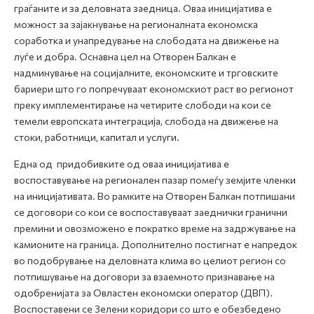
граѓаните и за деловната заедница. Оваа иницијатива е
можност за зајакнување на регионалната економска
соработка и унапредување на слободата на движење на
луѓе и добра. Оснавна цел на Отворен Балкан е
надминување на социјалните, економските и трговските
бариери што го попречуваат економскиот раст во регионот
преку имплементирање на четирите слободи на кои се
темели европската интеграција, слобода на движење на
стоки, работници, капитал и услуги.
Една од придобивките од оваа иницијатива e
воспоставување на регионален пазар помеѓу земјите членки
на иницијативата. Во рамките на Отворен Балкан потпишани
се договори со кои се воспоставуваат заеднички гранични
премини и овозможено е пократко време на задржување на
камионите на граница. Дополнително постигнат е напредок
во подобрување на деловната клима во целиот регион со
потпишување на договори за взаемното признавање на
одобренијата за Овластен економски оператор (ДВП).
Воспоставени се Зелени коридори со што е обезбедено