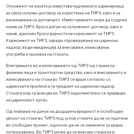
Основачот на зоната ја известува надлежната царинарница
за секој склучен договор за користење на ТИРЗ, како и за
раскинување на договорот. Известувањето мора да содржи
назив на ТИРЗ, број и датум на склучениот договор, како и
назив, даночен број и дејноста на корисникот на ТИРЗ.
Корисникот на ТИРЗ, заради спроведување на царински
надзор, води евиденција за внесување, изнесување,
употреба и промена на стоката.
Влегувањето во и излегувањето од ТИРЗ од страна на
физички лица и транспортни средства, како и внесувањето и
изнесувањето на стоки во ТИРЗ се врши согласно со
царинските прописи и се предмет на царински надзор.
Стоката која се внесува во ТИРЗ задолжително се пријавува
на царинскиот орган.
Од плаќање на данок на додадена вредност е ослободен
увозот на стоки во ТИРЗ под услов стоките да не се пуштени
во слободен промет, односно да не се наменети за крајна
потрошувачка. Во ТИРЗ може да се внесува странска и