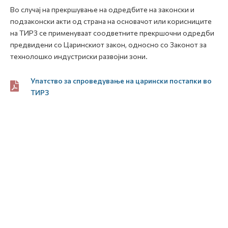
Во случај на прекршување на одредбите на законски и
подзаконски акти од страна на основачот или корисниците
на ТИРЗ се применуваат соодветните прекршочни одредби
предвидени со Царинскиот закон, односно со Законот за
технолошко индустриски развојни зони.
Упатство за спроведување на царински постапки во
ТИРЗ