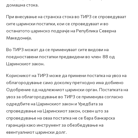
домашна стока.
При внесување на странска стока во ТИРЗ се спроведуваат
сите царински постапки, кои се спроведуваат и во
останатото царинско подрачје на Република Северна
Македонија.
Во ТИРЗ можат да се применуваат сите видови на
поедноставени постапки предвидени во член 88 од
Царинскиот закон.
Корисникот на ТИРЗ може да примени постапка на увоз на
облагородување само доколку претходно има добиено
Одобрение од надлежниот царински орган. Постапката на
увоз за облагородување во ТИРЗ се применува согласно
одредбите на Царинскиот закон и Уредбата за
спроведување на Царинскиот закон, освен што за
спроведување на оваа постапка не се бара банкарска
гаранција како инструмент за обезбедување на
евентуалниот царински долг.