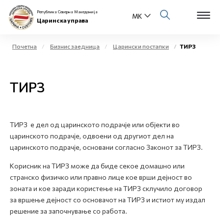
Република Северна Македонија
Царинска управа
Почетна
Бизнис заедница
Царински постапки
ТИРЗ
Open s
За нас
ТИРЗ
Open s
Физички лица
Open s
Бизнис заедница
ТИРЗ е дел од царинското подрачје или објекти во
царинското подрачје, одвоени од другиот дел на
Open s
Е-Царина
царинското подрачје, основани согласно Законот за ТИРЗ.
Open s
Корисник на ТИРЗ може да биде секое домашно или
Медиа центар
странско физичко или правно лице кое врши дејност во
зоната и кое заради користење на ТИРЗ склучило договор
Контакт
за вршење дејност со основачот на ТИРЗ и истиот му издал
решение за започнување со работа.
Е-Весник