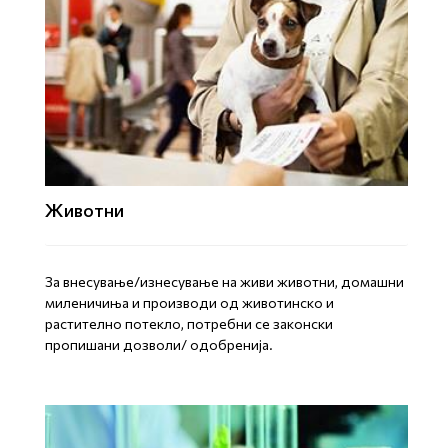
Животни
За внесување/изнесување на живи животни, домашни
миленичиња и производи од животинско и
растително потекло, потребни се законски
пропишани дозволи/ одобренија.