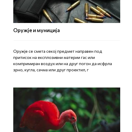
Оружје и муниција
Оружје се смета секој предмет направен под
притисок на експлозивни материи гас или
компримиран воздух или на друг погон да исфрла
зрно, кугла, сачма или друг проектил, г