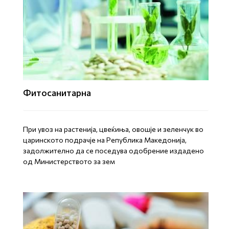
Фитосанитарна
При увоз на растенија, цвеќиња, овошје и зеленчук во
царинското подрачје на Република Македонија,
задолжително да се поседува одобрение издадено
од Министерството за зем