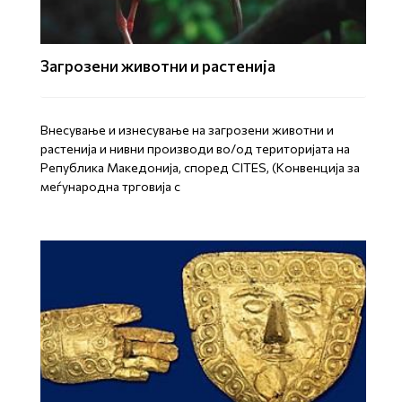
Загрозени животни и растенија
Внесување и изнесување на загрозени животни и
растенија и нивни производи во/од територијата на
Република Mакедонија, според CITES, (Конвенција за
меѓународна трговија с