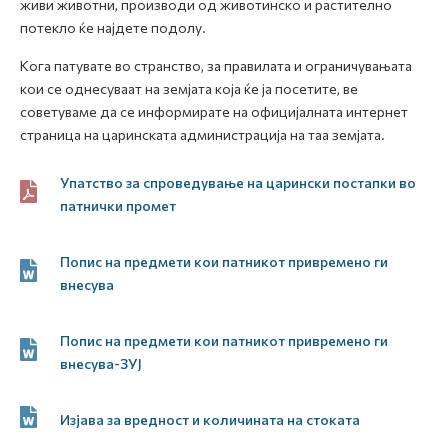
живи животни, производи од животинско и растително
потекло ќе најдете подолу.
Кога патувате во странство, за правилата и ограничувањата
кои се однесуваат на земјата која ќе ја посетите, ве
советуваме да се информирате на официјалната интернет
страница на царинската администрација на таа земјата.
Упатство за спроведување на царински постапки во
патнички промет
Попис на предмети кои патникот привремено ги
внесува
Попис на предмети кои патникот привремено ги
внесува-ЗУЈ
Изјава за вредност и количината на стоката