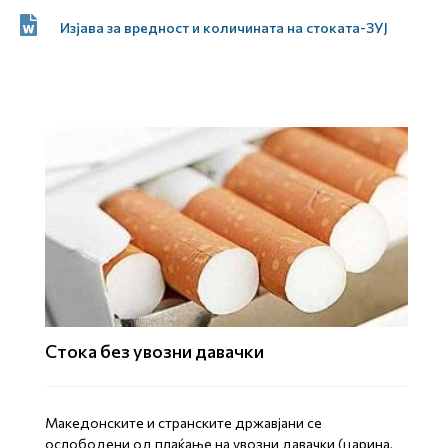
Изјава за вредност и количината на стоката-ЗУЈ
Стока без увозни давачки
Mакедонските и странските државјани се
ослободени од плаќање на увозни давачки (царина,