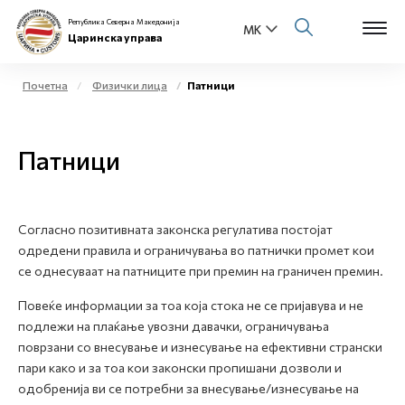
Република Северна Македонија
Царинска управа
Почетна
Физички лица
Патници
Open s
За нас
Патници
Open s
Физички лица
Open s
Бизнис заедница
Согласно позитивната законска регулатива постојат
одредени правила и ограничувања во патнички промет кои
Open s
Е-Царина
се однесуваат на патниците при премин на граничен премин.
Open s
Повеќе информации за тоа која стока не се пријавува и не
Медиа центар
подлежи на плаќање увозни давачки, ограничувања
поврзани со внесување и изнесување на ефективни странски
Контакт
пари како и за тоа кои законски пропишани дозволи и
одобренија ви се потребни за внесување/изнесување на
Е-Весник