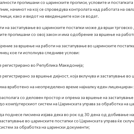
лности пропишани со царинските прописи, условите и постапката 
пник, начинот на кој се спроведува контролата над работата на о
пници, како и видот на евиденциите кои се водат.
и на застапување во царинските постапки може да врши трговско
ите пропишани со овој закон и има одобрение за вршење на работ
ение за вршење на работи на застапување во царинските постапки
нец кое ги исполнува следниве услови:
е регистрирано во Република Македонија;
е регистрирано за вршење дејност, која вклучува и застапување во 
има вработено на неопределено време најмалку еден лиценциран 
располага со деловен простор и опрема за вршење на застапување
до компјутерскиот систем на Царинската управа за обработка на ц
да поднесе писмена изјава дека во рок од 30 дена од добивање н
застапување во царинските постапки со Царинската управа ќе склу
систем за обработка на царински документи;