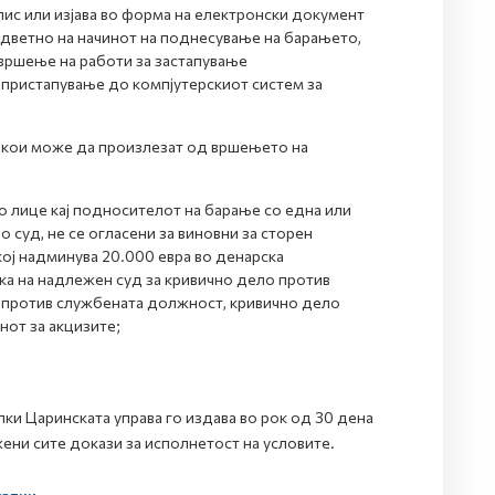
ис или изјава во форма на електронски документ
дветно на начинот на поднесување на барањето,
вршење на работи за застапување
а пристапување до компјутерскиот систем за
е кои може да произлезат од вршењето на
 лице кај подносителот на барање со една или
суд, не се огласени за виновни за сторен
кој надминува 20.000 евра во денарска
ка на надлежен суд за кривично дело против
о против службената должност, кривично дело
нот за акцизите;
ки Царинската управа го издава во рок од 30 дена
ни сите докази за исполнетост на условите.