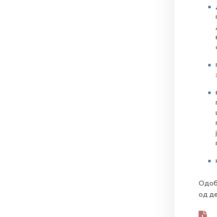
Одобр
од де