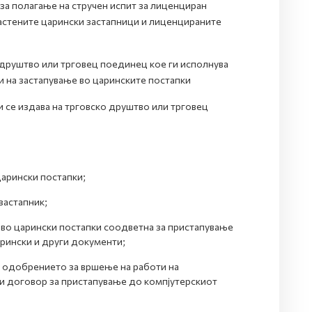
за полагање на стручен испит за лиценциран
властените царински застапници и лиценцираните
 друштво или трговец поединец кое ги исполнува
и на застапување во царинските постапки
 се издава на трговско друштво или трговец
царински постапки;
застапник;
 во царински постапки соодветнa за пристапување
арински и други документи;
а одобрението за вршење на работи на
чи договор за пристапување до компјутерскиот