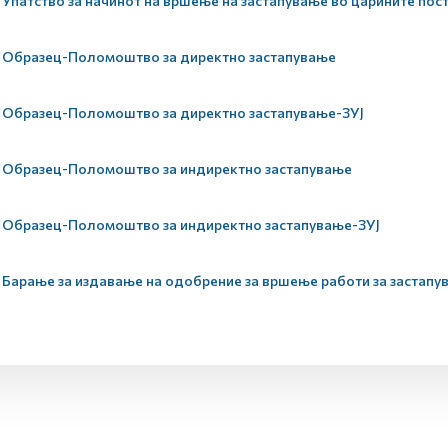
Упатство за начинот на вршење на застапување во царините пос
Образец-Поломоштво за директно застапување
Образец-Поломоштво за директно застапување-ЗУЈ
Образец-Поломоштво за индиректно застапување
Образец-Поломоштво за индиректно застапување-ЗУЈ
Барање за издавање на одобрение за вршење работи за застапу