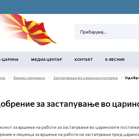
Е-ЦАРИНА
МЕДИА ЦЕНТАР
КОНТАКТ
Е-ВЕСНИК
тна
Бизнис заедница
Застапување во царински постапки
Одобре
обрение за застапување во царин
конот за вршење на работи за застапување во царинските постапки
ение и лиценца за вршење на работи на застапување пред царинск