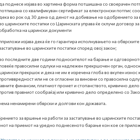
да поднесе изјава во хартиена форма потшишана со своерачен потп
потпишана со квалификуван сертификат за електронски потпис соо
дека во рок од 30 дена од денот на добивање на одобрението за 
во царинските постапки со Царинската управа ќе склучи договор з
обработка на царински документи
пприложи изјава дека ќе го гарантира исполнувањето на обврскит
застапување во царинските постапки според овој закон;
во последните две години подносителот на барање и одговорното
повеќе правосилни одлуки на надлежен прекршочен орган, односно 
царински прекршок и дека не им е изречена глоба во вкупен износ 
противвредност или не се огласени за виновни со правосилна одлу
јавните финансии, платниот промет и стопанството, кривично дел
против правниот сообраќај или кривично дело определено со Зако
нема ненамирени обврски и долгови кон државата.
ението за вршење на работи за застапување во царинските постап
нот на приемот на уредно поднесеното барање кон кое се приложе