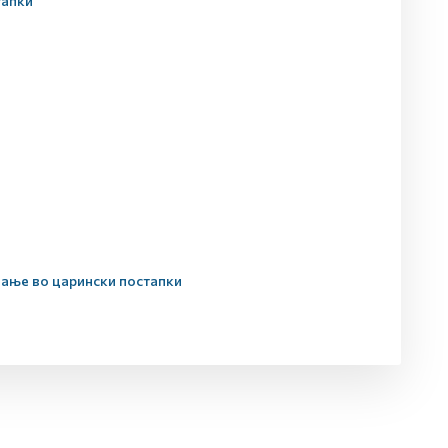
тапки
вање во царински постапки