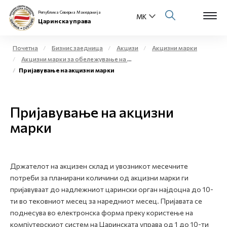
Република Северна Македонија
Царинска управа
Почетна
Бизнис заедница
Акцизи
Акцизни марки
Акцизни марки за обележување на жестоки алкохолни производи и меѓупроизводи
Open s
Пријавување на акцизни марки
За нас
Open s
Физички лица
Пријавување на акцизни
Open s
марки
Бизнис заедница
Open s
Е-Царина
Држателот на акцизен склад и увозникот месечните
Open s
Медиа центар
потреби за планирани количини од акцизни марки ги
пријавуваат до надлежниот царински орган најдоцна до 10-
Контакт
ти во тековниот месец за наредниот месец. Пријавата се
поднесува во електронска форма преку користење на
компјутерскиот систем на Царинската управа од 1 до 10-ти
Е-Весник