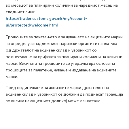
во месецот за планирани количини за наредниот месец на
следниот линк:
https://trader.customs.gov.mk/myAccount-
ui/protected/welcome.html
Трошоците за печатењето и за чувањето на акцизните марки
ги определува надлежниот царински орган и ги наплатува
од држателот на акцизен склад и увозникот со
поднесување на пријавата за планирани количини на акцизни
марки. Висината на трошоците се утврдува врз основа на
трошоците за печатење, чување и издавање на акцизните
марки.
Пред подигнување на акцизните марки држателот на
акцизен склад и увозникот се должни да поднесат гаранција
во висина на акцизниот долг кој може да настане.