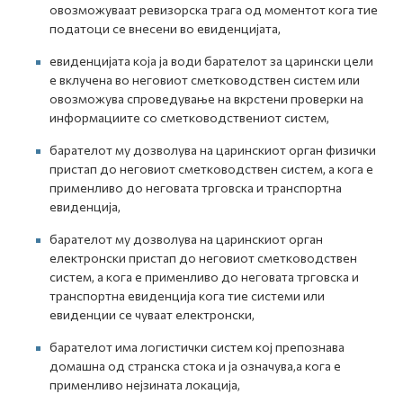
овозможуваат ревизорска трага од моментот кога тие
податоци се внесени во евиденцијата,
евиденцијата која ја води барателот за царински цели
е вклучена во неговиот сметководствен систем или
овозможува спроведување на вкрстени проверки на
информациите со сметководствениот систем,
барателот му дозволува на царинскиот орган физички
пристап до неговиот сметководствен систем, а кога е
применливо до неговата трговска и транспортна
евиденција,
барателот му дозволува на царинскиот орган
електронски пристап до неговиот сметководствен
систем, а кога е применливо до неговата трговска и
транспортна евиденција кога тие системи или
евиденции се чуваат електронски,
барателот има логистички систем кој препознава
домашна од странска стока и ја означува,а кога е
применливо нејзината локација,