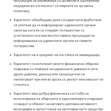
процедури за управување со дозволи и одобренија
издадени во согласност со мерките на трговска
политика,
барателот обезбедува дека соодветните вработени
се упатени да ги информираат царинските органи
секогаш кога ќе се откријат потешкотии со
усогласеноста и има воспоставено процедури за
информирање на царинските органи за таквите
потешкотии,
барателот не е предмет на постапка на ликвидација,
барателот ги исполнил своите финансиски обврски
поврзани со плаќање на царинските давачки и сите
други давачки, даноци или трошоци кои се
наплатуваат при или во врска со увозот или извозот на
стоката и
барателот има добра финансиска состојба за
исполнување на обврските и задолженијата поврзани
со видот и обемот на неговата деловна активност,
вклучувајќи и непостоење на негативни нето средства