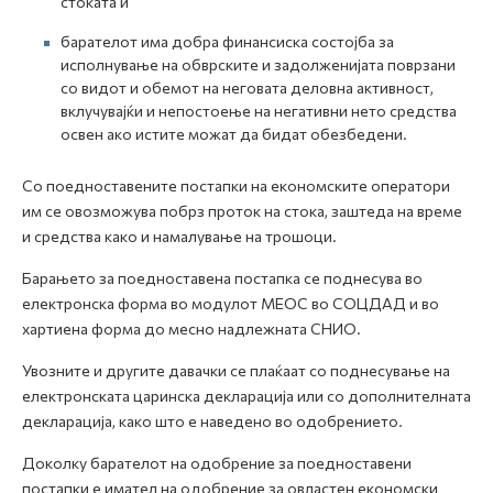
стоката и
барателот има добра финансиска состојба за
исполнување на обврските и задолженијата поврзани
со видот и обемот на неговата деловна активност,
вклучувајќи и непостоење на негативни нето средства
освен ако истите можат да бидат обезбедени.
Со поедноставените постапки на економските оператори
им се овозможува побрз проток на стока, заштеда на време
и средства како и намалување на трошоци.
Барањето за поедноставена постапка се поднесува во
електронска форма во модулот МЕОС во СОЦДАД и во
хартиена форма до месно надлежната СНИО.
Увозните и другите давачки се плаќаат со поднесување на
електронската царинска декларација или со дополнителната
декларација, како што е наведено во одобрението.
Доколку барателот на одобрение за поедноставени
постапки е имател на одобрение за овластен економски