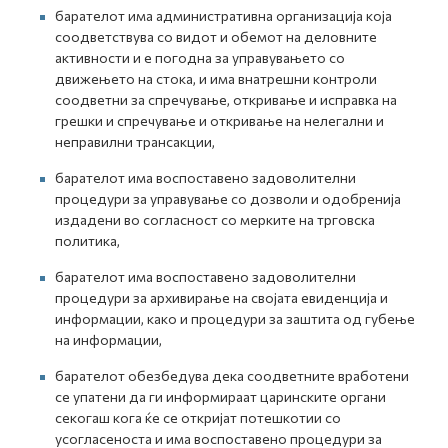
барателот има административна организација која
соодветствува со видот и обемот на деловните
активности и е погодна за управувањето со
движењето на стока, и има внатрешни контроли
соодветни за спречување, откривање и исправка на
грешки и спречување и откривање на нелегални и
неправилни трансакции,
барателот има воспоставено задоволителни
процедури за управување со дозволи и одобренија
издадени во согласност со мерките на трговска
политика,
барателот има воспоставено задоволителни
процедури за архивирање на својата евиденција и
информации, како и процедури за заштита од губење
на информации,
барателот обезбедува дека соодветните вработени
се упатени да ги информираат царинските органи
секогаш кога ќе се откријат потешкотии со
усогласеноста и има воспоставено процедури за