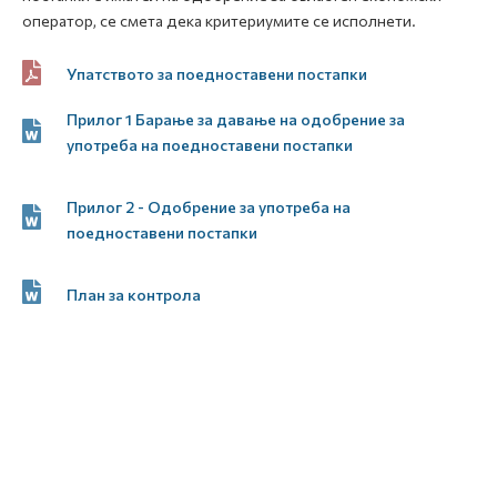
оператор, се смета дека критериумите се исполнети.
Упатството за поедноставени постапки
Прилог 1 Барање за давање на одобрение за
употреба на поедноставени постапки
Прилог 2 - Одобрение за употреба на
поедноставени постапки
План за контрола