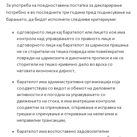
За употреба на поедноставена постапка за декларирање
потребно е во последните три години пред поднесување на
барањето, да бидат исполнети следниве критериуми:
одговорното лице кај барателот или лицето кое има
контрола над управувањето со правното лице и
одговорното лице кај барателот за царински прашања
не се сторители на тешка повреда или повеќекратни
повреди на царинските и даночните прописи и не се
сторители на тешко кривично дело во врска со
неговата економска дејност,
барателот има административна организација која
соодветствува со видот и обемот на деловните
активности и е погодна за управувањето со
движењето на стока, и има внатрешни контроли
соодветни за спречување, откривање и исправка на
грешки и спречување и откривање на нелегални и
неправилни трансакции,
барателот има воспоставено задоволителни