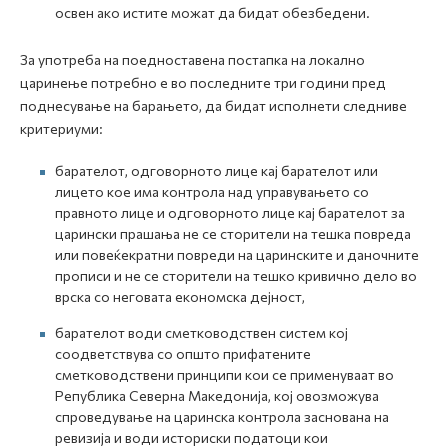
освен ако истите можат да бидат обезбедени.
За употреба на поедноставена постапка на локално
царинење потребно е во последните три години пред
поднесување на барањето, да бидат исполнети следниве
критериуми:
барателот, одговорното лице кај барателот или
лицето кое има контрола над управувањето со
правното лице и одговорното лице кај барателот за
царински прашања не се сторители на тешка повреда
или повеќекратни повреди на царинските и даночните
прописи и не се сторители на тешко кривично дело во
врска со неговата економска дејност,
барателот води сметководствен систем кој
соодветствува со општо прифатените
сметководствени принципи кои се применуваат во
Република Северна Македонија, кој овозможува
спроведување на царинска контрола заснована на
ревизија и води историски податоци кои