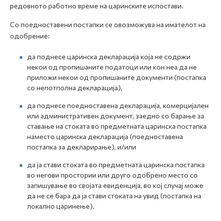
редовното работно време на царинските испостави.
Со поедноставени постапки се овозможува на имателот на
одобрение:
да поднесе царинска декларација која не содржи
некои од пропишаните податоци или кон неа да не
приложи некои од пропишаните документи (постапка
со непотполна декларација),
да поднесе поедноставена декларација, комерцијален
или административен документ, заедно со барање за
ставање на стоката во предметната царинска постапка
наместо царинска декларација (поедноставена
постапка за декларирање), и/или
да ја стави стоката во предметната царинска постапка
во негови простории или друго одобрено место со
запишување во својата евиденција, во кој случај може
да не се бара да ја стави стоката на увид (постапка на
локално царинење).