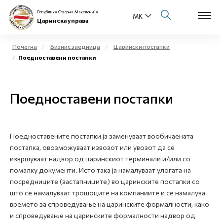
Република Северна Македонија
Царинска управа
Почетна
Бизнис заедница
Царински постапки
Поедноставени постапки
Open s
За нас
Open s
Поедноставени постапки
Физички лица
Open s
Бизнис заедница
Поедноставените постапки ја заменуваат вообичаената
Open s
Е-Царина
постапка, овозможуваат извозот или увозот да се
извршуваат надвор од царинскиот терминали и/или со
Open s
помалку документи. Исто така ја намалуваат улогата на
Медиа центар
посредниците (застапниците) во царинските постапки со
што се намалуваат трошоците на компаниите и се намалува
Контакт
времето за спроведување на царинските формалности, како
и спроведување на царинските формалности надвор од
Е-Весник