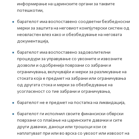
информирање на царинските органи за таквите
потешкотии,
барателот има воспоставено соодветни безбедносни
мерки за заштита на неговиот компјутерски систем од
неовластен влез како и обезбедување на неговата
документација,
барателот има воспоставено задоволителни
процедури за управување со увозните и извозните
дозволи и одобренија поврзани со забрани и
ограничувања, вклучувајќи и мерки за разликување на
стоката која е предмет на забрани или ограничувања
од другата стока и мерки за обезбедување на
усогласеност со тие забрани и ограничувања,
барателот не е предмет на постапка на ликвидација,
барателот ги исполнил своите финансиски обврски
поврзани со плаќање на царинските давачки и сите
други давачки, даноци или трошоци кои се
наплатуваат при или во врска со увозот или извозот на