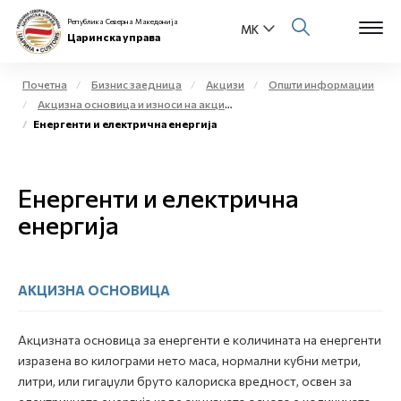
Република Северна Македонија
Царинска управа
Почетна
Бизнис заедница
Акцизи
Општи информации
Акцизна основица и износи на акциза
Open s
Енергенти и електрична енергија
За нас
Open s
Физички лица
Енергенти и електрична
Open s
енергија
Бизнис заедница
Open s
Е-Царина
АКЦИЗНА ОСНОВИЦА
Open s
Медиа центар
Акцизната основица за енергенти е количината на енергенти
Контакт
изразена во килограми нето маса, нормални кубни метри,
литри, или гигаџули бруто калориска вредност, освен за
Е-Весник