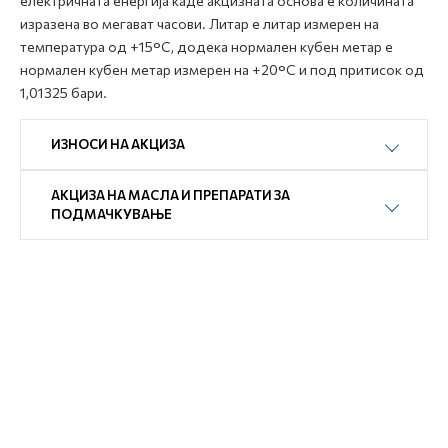
електричната енергија каде акцизната основа е количината
изразена во мегават часови. Литар е литар измерен на
температура од +15°C, додека нормален кубен метар е
нормален кубен метар измерен на +20°C и под притисок од
1,01325 бари.
ИЗНОСИ НА АКЦИЗА
АКЦИЗА НА МАСЛА И ПРЕПАРАТИ ЗА
ПОДМАЧКУВАЊЕ