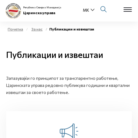
Република Северна Македонија
Царинска управа
Почетна
За нас
Публикации и извештаи
Open s
За нас
Публикации и извештаи
Open s
Физички лица
Open s
Бизнис заедница
Запазувајќи го принципот за транспарентно работење,
Царинската управа редовно публикува годишни и квартални
Open s
Е-Царина
извештаи за своето работење.
Open s
Медиа центар
Контакт
Е-Весник