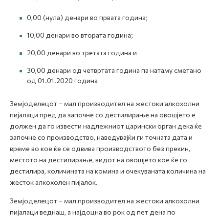
0,00 (нула) денари во првата година;
10,00 денари во втората година;
20,00 денари во третата година и
30,00 денари од четвртата година па натаму сметано
од 01.01.2020 година
Земјоделецот – мал производител на жестоки алкохолни
пијалаци пред да започне со дестилирање на овошјето е
должен да го извести надлежниот царински орган дека ќе
започне со производство, наведувајќи ги точната дата и
време во кое ќе се одвива производството без прекин,
местото на дестилирање, видот на овошјето кое ќе го
дестилира, количината на комина и очекуваната количина на
жесток алкохолен пијалок.
Земјоделецот – мал производител на жестоки алкохолни
пијалаци веднаш, а најдоцна во рок од пет дена по