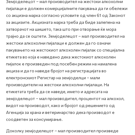
Земјоделецот – мал производител на жестоки алкохолни
пијалаци е должен комерцијалните пакувања да ги обележи
со акцизна марка согласно условите од член 61 од Законот
за акцизите. Акцизната марка треба да биде залепена на
затворачот на шишето, така што при отворање ќе мора
трајно да се оштети. Земјоделецот – мал производител на
жестоки алкохолни пијалаци е должен да го означи
пакувањето на жестокиот алкохолен пијалак со специјална
етикета во која е наведено дека жестокиот алкохолен
пијалок е произведен под посебен режим на намалена
акциза и да го наведе бројот на регистрацијата во
електронскиот Регистар на земјоделци – мали
производители на жестоки алкохолни пијалаци. На
етикетата треба да се наведе, името и адресата на
земјоделецот – мал производител, процентот на алкохол,
видот на производот, како и бројот од решението од
Агенција за храна и ветеринарство дека производот е
соодветен за консумирање.
Доколку земјоделецот – мал производител произведе