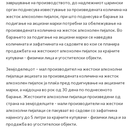
завршување на производството, до надлежниот царински
орган поднесува известување за произведената количина на
жесток алкохолен пијалок, при што поднесува и барање за
подигање на акцизни марки потребни за обележување на
произведената количина на жесток алкохолен пијалок. Во
барањето за подигање на акцизни марки се наведува
количината и зафатнината на садовите во кои се планира
продажбата на жестокиот алкохолен пијалок за крајните
купувачи - физички лица и угостителски објекти.
Земјоделецот – мал производител на жестоки алкохолни
пијалаци акцизата за произведената количина на жесток
алкохолен пијалок ја плаќа пред подигнување на акцизните
марки, а најдоцна во рок од 30 дена по поднесеното
барање. Жестоките алкохолни пијалаци произведени од
страна на земјоделците - мали производители на жестоки
алкохолни пијалаци се пакуваат во садови со зафатнина
најмногу до 5 литри за крајните купувачи - физички лица и за
продажба во угостителски објекти.