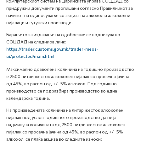
компјутерскиот систем на Царинската управа СОЦДАД со
придружни документи пропишани согласно Правилникот за
начинот на оданочување со акциза на алкохол и алкохолни
пијалаци и тутунски производи.
Барањето за издавање на одобрение се поднесува во
СОЦДАД на следниов линк:
https://trader.customs.gov.mk/trader-meos-
ui/protected/main.html
Максимално дозволена количина на годишно производство
е 2500 литри жесток алкохолен пијалак со просечна јачина
од 45%, во распон од +/- 5% алкохол. Под годишно
производство се подразбира производство во една
календарска година.
На произведената количина на литар жесток алкохолен
пијалак под услов годишното производство да не ја
надминува количината од 2500 литри жесток алкохолен
пијалак со просечна јачина од 45%, во распон од +/- 5%
алкохол, се плаќа акциза во следните износи: