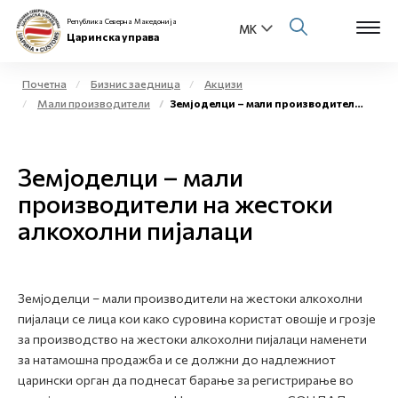
Република Северна Македонија
Царинска управа
Почетна
Бизнис заедница
Акцизи
Мали производители
Земјоделци – мали производители на жестоки алкохолни пијалаци
Open s
За нас
Open s
Земјоделци – мали
Физички лица
производители на жестоки
Open s
Бизнис заедница
алкохолни пијалаци
Open s
Е-Царина
Open s
Земјоделци – мали производители на жестоки алкохолни
Медиа центар
пијалаци се лица кои како суровина користат овошје и грозје
за производство на жестоки алкохолни пијалаци наменети
Контакт
за натамошна продажба и се должни до надлежниот
царински орган да поднесат барање за регистрирање во
Е-Весник