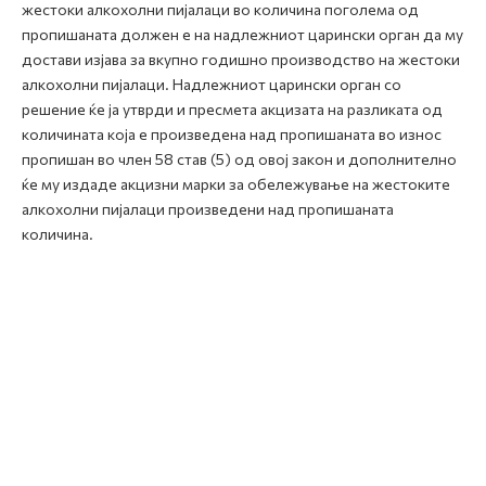
жестоки алкохолни пијалаци во количина поголема од
пропишаната должен е на надлежниот царински орган да му
достави изјава за вкупно годишно производство на жестоки
алкохолни пијалаци. Надлежниот царински орган со
решение ќе ја утврди и пресмета акцизата на разликата од
количината која е произведена над пропишаната во износ
пропишан во член 58 став (5) од овој закон и дополнително
ќе му издаде акцизни марки за обележување на жестоките
алкохолни пијалаци произведени над пропишаната
количина.