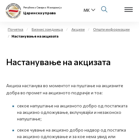
Република Северна Македонија
Царинска управа
Почетна
Бизнис заедница
Акцизи
Општи информации
Настанување на акцизата
Open s
За нас
Open s
Настанување на акцизата
Физички лица
Open s
Бизнис заедница
Акциза настанува во моментот на пуштање на акцизните
Open s
Е-Царина
добра во промет на акцизното подрачје и тоа:
Open s
секое напуштање на акцизното добро од постапката
Медиа центар
на акцизно одложување, вклучувајќи и незаконско
напуштање;
Контакт
секое чување на акцизно добро надвор од постапка
на акцизно одложување и за кое нема увид или
Е-Весник