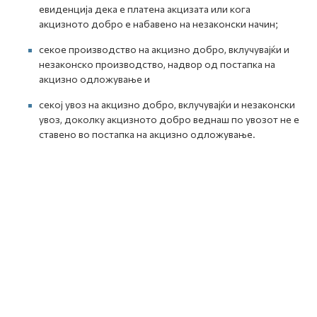
евиденција дека е платена акцизата или кога
акцизното добро е набавено на незаконски начин;
секое производство на акцизно добро, вклучувајќи и
незаконско производство, надвор од постапка на
акцизно одложување и
секој увоз на акцизно добро, вклучувајќи и незаконски
увоз, доколку акцизното добро веднаш по увозот не е
ставено во постапка на акцизно одложување.