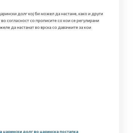
арински долг кој би можел да настане, како и други
 во согласност со прописите со кои се регулирани
желе да настанат во врска со давачките за кои
а царински долг во царинска постапка