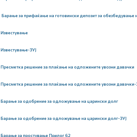
Барање за прифаќање на готовински депозит за обезбедување на
Известување
Известување-ЗУЈ
Пресметка решение за плаќање на одложените увозни давачки
Пресметка решение за плаќање на одложените увозни давачки-
Барање за одобрение за одложување на царински долг
Барање за одобрение за одложување на царински долг-ЗУЈ
Барање за простување Прилог 62