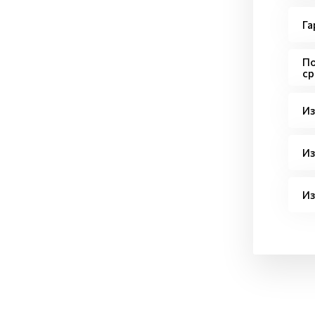
Га
По
ср
Из
Из
Из