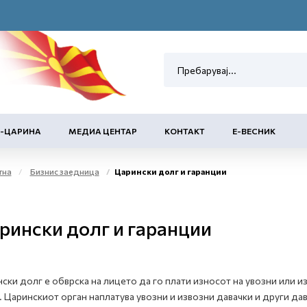
Е-ЦАРИНА
МЕДИА ЦЕНТАР
КОНТАКТ
Е-ВЕСНИК
тна
Бизнис заедница
Царински долг и гаранции
рински долг и гаранции
ски долг е обврска на лицето да го плати износот на увозни или 
. Царинскиот орган наплатува увозни и извозни давачки и други да