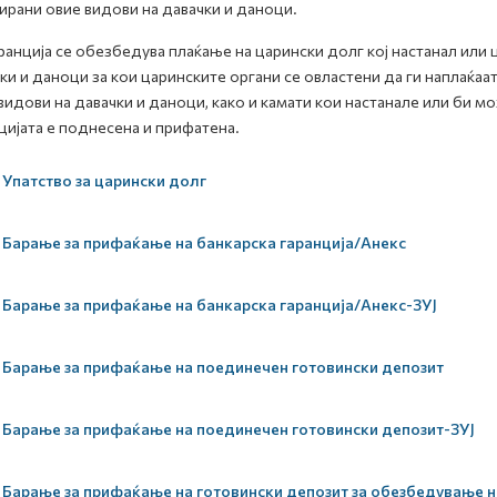
ирани овие видови на давачки и даноци.
ранција се обезбедува плаќање на царински долг кој настанал или ц
ки и даноци за кои царинските органи се овластени да ги наплаќаат
видови на давачки и даноци, како и камати кои настанале или би мо
цијата е поднесена и прифатена.
Упатство за царински долг
Барање за прифаќање на банкарска гаранција/Анекс
Барање за прифаќање на банкарска гаранција/Анекс-ЗУЈ
Барање за прифаќање на поединечен готовински депозит
Барање за прифаќање на поединечен готовински депозит-ЗУЈ
Барање за прифаќање на готовински депозит за обезбедување н