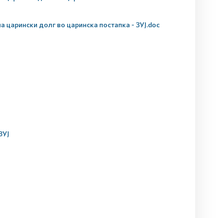
 царински долг во царинска постапка - ЗУЈ.doc
ЗУЈ