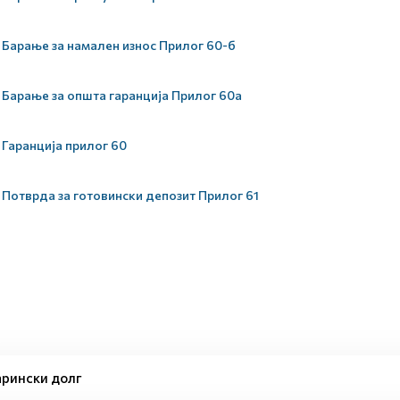
Барање за намален износ Прилог 60-б
Барање за општа гаранција Прилог 60а
Гаранција прилог 60
Потврда за готовински депозит Прилог 61
рински долг