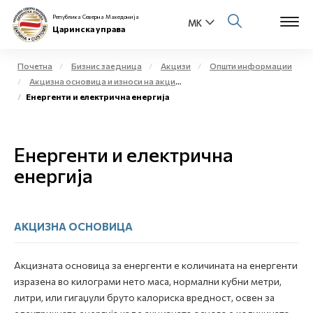
Република Северна Македонија
Царинска управа
Почетна
Бизнис заедница
Акцизи
Општи информации
Акцизна основица и износи на акциза
Open s
Енергенти и електрична енергија
За нас
Open s
Физички лица
Енергенти и електрична
Open s
енергија
Бизнис заедница
Open s
Е-Царина
АКЦИЗНА ОСНОВИЦА
Open s
Медиа центар
Акцизната основица за енергенти е количината на енергенти
Контакт
изразена во килограми нето маса, нормални кубни метри,
литри, или гигаџули бруто калориска вредност, освен за
Е-Весник