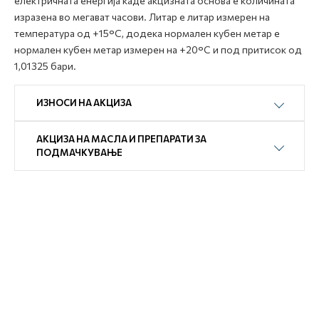
електричната енергија каде акцизната основа е количината
изразена во мегават часови. Литар е литар измерен на
температура од +15°C, додека нормален кубен метар е
нормален кубен метар измерен на +20°C и под притисок од
1,01325 бари.
ИЗНОСИ НА АКЦИЗА
АКЦИЗА НА МАСЛА И ПРЕПАРАТИ ЗА
ПОДМАЧКУВАЊЕ