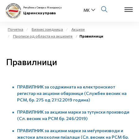
Република Северна Македонија
Царинска управа
Почетна
Бизнис заедница
Акцизи
Прописи од областа на акцизите
Правилници
Open s
За нас
Open s
Правилници
Физички лица
Open s
Бизнис заедница
ПРАВИЛНИК за содржината на електронскиот
Open s
Е-Царина
регистар на акцизни обврзници (Службен весник на
РСМ, бр. 275 од 27.12.2019 година)
Open s
Медиа центар
ПРАВИЛНИК за акцизни марки за тутунски производи
(Сл. весник на РСМ бр. 246/2019)
Контакт
ПРАВИЛНИК за акцизни марки за меѓупроизводи и
жестоки алкохолни пијалаци (Сл. весник на РСМ бр.
Е-Весник