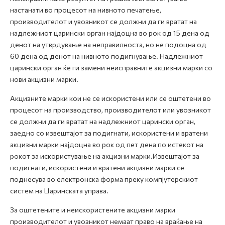
настанати во процесот на нивното печатење,
производителот и увозникот се должни да ги вратат на
надлежниот царински орган најдоцна во рок од 15 дена од
денот на утврдување на неправилноста, но не подоцна од
60 дена од денот на нивното подигнување. Надлежниот
царински орган ќе ги замени неисправните акцизни марки со
нови акцизни марки.
Акцизните марки кои не се искористени или се оштетени во
процесот на производство, производителот или увозникот
се должни да ги вратат на надлежниот царински орган,
заедно со извештајот за подигнати, искористени и вратени
акцизни марки најдоцна во рок од пет дена по истекот на
рокот за искористување на акцизни марки.Извештајот за
подигнати, искористени и вратени акцизни марки се
поднесува во електронска форма преку компјутерскиот
систем на Царинската управа.
За оштетените и неискористените акцизни марки
производителот и увозникот немаат право на враќање на