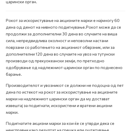
царински орган.
Рокот за искористување на акцизните марки е најмногу 60
дена од денот на нивното подигнување.Рокот може да се
продолжи за дополнителни 30 дена во случаите на виша
сила, непредвидлива околност и неповолни настани
поврзани со работењето на акцизниот обврзник, или за
дополнителни 120 дена во случаите на увоз на тутунски
производи од прекуокеански земји, по претходно
одобрување од надлежниот царински орган по поднесено
барање.
Производителот и увозникот се должни не подоцна од пет
дена по истекот на рокот за искористување на акцизните
марки на надлежниот царински орган да му достават
извештај за подигнати, искористени и вратени акцизни
марки.
Подигнатите акцизни марки за кои ќе се утврди дека се
неисправни како резултат на грешка или оштетување