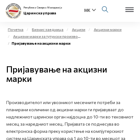
Република Северна Македонија
Царинска управа
Почетна
Бизнис заедница
Акцизи
Акцизни марки
Акцизни марки за тутунски производи
Open s
Пријавување на акцизни марки
За нас
Open s
Физички лица
Пријавување на акцизни
Open s
марки
Бизнис заедница
Open s
Е-Царина
Производителот или увозникот месечните потреби за
Open s
Медиа центар
планирани количини од акцизни марки ги пријавуваат до
надлежниот царински орган најдоцна до 10-ти во тековниот
Контакт
месец за наредниот месец. Пријавата се поднесува во
електронска форма преку користење на компјутерскиот
систем на Царинската управа од 1 до 10-ти во месецот за
Е-Весник