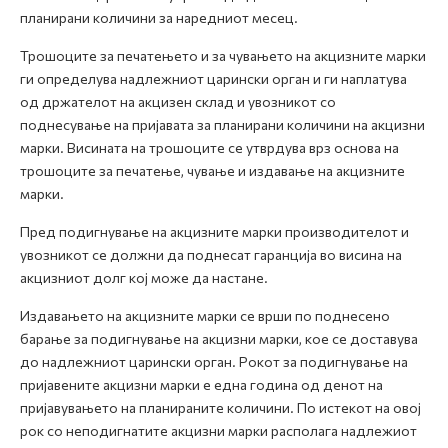
планирани количини за наредниот месец.
Трошоците за печатењето и за чувањето на акцизните марки
ги определува надлежниот царински орган и ги наплатува
од држателот на акцизен склад и увозникот со
поднесување на пријавата за планирани количини на акцизни
марки. Висината на трошоците се утврдува врз основа на
трошоците за печатење, чување и издавање на акцизните
марки.
Пред подигнување на акцизните марки производителот и
увозникот се должни да поднесат гаранција во висина на
акцизниот долг кој може да настане.
Издавањето на акцизните марки се врши по поднесено
барање за подигнување на акцизни марки, кое се доставува
до надлежниот царински орган. Рокот за подигнување на
пријавените акцизни марки е една година од денот на
пријавувањето на планираните количини. По истекот на овој
рок со неподигнатите акцизни марки располага надлежиот