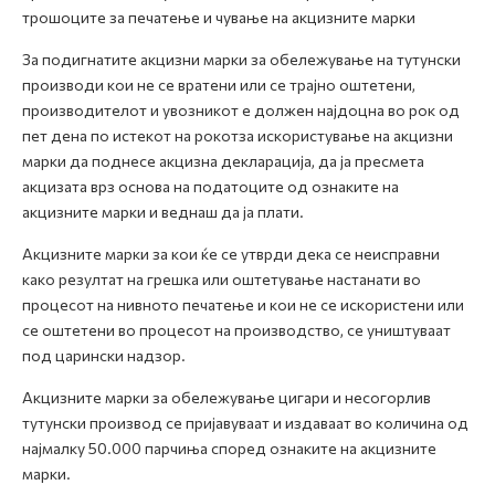
трошоците за печатење и чување на акцизните марки
За подигнатите акцизни марки за обележување на тутунски
производи кои не се вратени или се трајно оштетени,
производителот и увозникот е должен најдоцна во рок од
пет дена по истекот на рокотза искористување на акцизни
марки да поднесе акцизна декларација, да ја пресмета
акцизата врз основа на податоците од ознаките на
акцизните марки и веднаш да ја плати.
Акцизните марки за кои ќе се утврди дека се неисправни
како резултат на грешка или оштетување настанати во
процесот на нивното печатење и кои не се искористени или
се оштетени во процесот на производство, се уништуваат
под царински надзор.
Акцизните марки за обележување цигари и несогорлив
тутунски производ се пријавуваат и издаваат во количина од
најмалку 50.000 парчиња според ознаките на акцизните
марки.