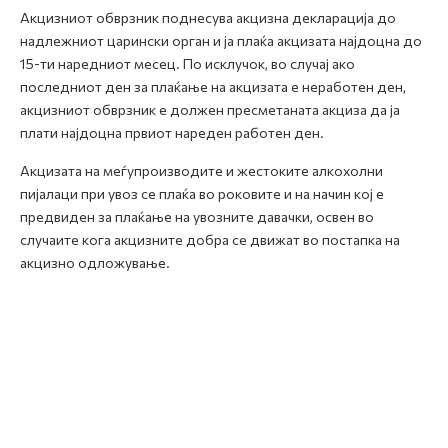
Акцизниот обврзник поднесува акцизна декларација до
надлежниот царински орган и ја плаќа акцизата најдоцна до
15-ти наредниот месец. По исклучок, во случај ако
последниот ден за плаќање на акцизата е неработен ден,
акцизниот обврзник е должен пресметаната акциза да ја
плати најдоцна првиот нареден работен ден.
Акцизата на меѓупроизводите и жестоките алкохолни
пијалаци при увоз се плаќа во роковите и на начин кој е
предвиден за плаќање на увозните давачки, освен во
случаите кога акцизните добра се движат во постапка на
акцизно одложување.