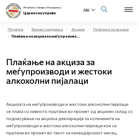
Република Северна Македонија
Царинска управа
Почетна
Бизнис заедница
Акцизи
Плаќање на акциза
Плаќање на акциза за меѓупроизводи и жестоки алкохолни пијалаци
Open s
За нас
Open s
Плаќање на акциза за
Физички лица
меѓупроизводи и жестоки
Open s
Бизнис заедница
алкохолни пијалаци
Open s
Е-Царина
Open s
Акцизата на меѓупроизводи и жестоки алкохолни пијалаци
Медиа центар
се плаќа со нивното пуштање во промет од акцизен склад со
поднесување на акцизна декларација за количините на
Контакт
меѓупроизводи и жестоки алкохолни пијалаци кои се
пуштени во промет во текот на календарскиот месец.
Е-Весник