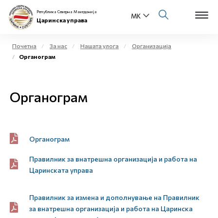
Република Северна Македонија
Царинска управа
Почетна
За нас
Нашата улога
Организација
Органограм
Open s
За нас
Open s
Органограм
Физички лица
Open s
Бизнис заедница
Open s
Органограм
Е-Царина
Правилник за внатрешна организација и работа на
Open s
Медиа центар
Царинската управа
Контакт
Правилник за измена и дополнување на Правилник
за внатрешна организација и работа на Царинска
Е-Весник