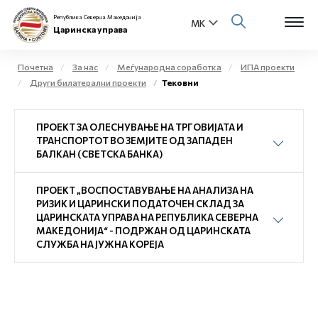
Република Северна Македонија
Царинска управа
Почетна
За нас
Меѓународна соработка
ИПА проекти
Други билатерални проекти
Тековни
Open s
За нас
ПРОЕКТ ЗА ОЛЕСНУВАЊЕ НА ТРГОВИЈАТА И
Open s
Физички лица
ТРАНСПОРТОТ ВО ЗЕМЈИТЕ ОД ЗАПАДЕН
БАЛКАН (СВЕТСКА БАНКА)
Open s
Бизнис заедница
ПРОЕКТ „ВОСПОСТАВУВАЊЕ НА АНАЛИЗА НА
Open s
РИЗИК И ЦАРИНСКИ ПОДАТОЧЕН СКЛАД ЗА
Е-Царина
ЦАРИНСКАТА УПРАВА НА РЕПУБЛИКА СЕВЕРНА
МАКЕДОНИЈА“ - ПОДРЖАН ОД ЦАРИНСКАТА
Open s
СЛУЖБА НА ЈУЖНА КОРЕЈА
Медиа центар
Контакт
Е-Весник