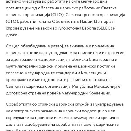
активно учествува во работата на сите меѓународни
организации од областа на царинско работење: Светска
царинска организација (СЦО), Светска трговска организација
(СТО), работни тела на Обединетите Нации, Центар за
спроведување на закон во Југоисточна Европа (SELEC) и
други.
Со цел обезбедување развој, зајакнување и примена на
царинската политика, утврдување на приоритети и стратегии
за иден развој и модернизација, поблиски билатерални и
мултилатерални односи, примена на царински постапки
согласно меѓународните стандарди и Конвенции и
препораките и методологиите развиени од страна на
Светската царинска организација, Република Македонија е
договорна страна на повеќе меѓународни Конвенции.
Соработката со странски царински служби за унапредување
на електронската размена на царински податоци со цел
спречување на царински измами, криумчарење и кривични
дела, за подобрување на соработката помеѓу царинските
службеници на оперативно ниво, за олеснување на