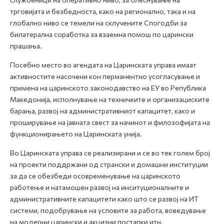
трговијата и безбедноста, како на регионално, така и на
глобално ниво се темели на склучените Спогодби за
билатерална соработка за взаемна помош по царински
прашања.
Посебно место во агендата на Царинската управа имаат
активностите насочени кон перманентно усогласување и
примена на царинското законодавство на ЕУ во Република
Македонија, исполнување на техничките и организациските
барања, развој на административниот капацитет, како и
проширување на јавната свест за начинот и филозофијата на
функционирањето на Царинската унија.
Во Царинската управа се реализирани и се во тек голем број
на проекти поддржани од странски и домашни институции
за да се обезбеди осовременување на царинското
работење и натамошен развој на инситуционалните и
административните капацитети како што се развој на ИТ
системи, подобрување на условите за работа, воведување
на модерни царински и акцизни постапки итн.