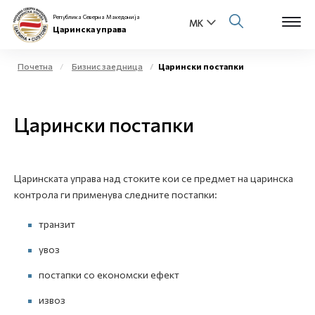
Република Северна Македонија
Царинска управа
Почетна
Бизнис заедница
Царински постапки
Open s
За нас
Царински постапки
Open s
Физички лица
Open s
Бизнис заедница
Царинската управа над стоките кои се предмет на царинска
контрола ги применува следните постапки:
Open s
Е-Царина
транзит
Open s
Медиа центар
увоз
постапки со економски ефект
Контакт
извоз
Е-Весник