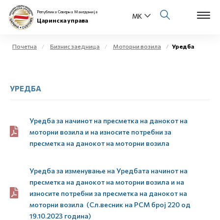
Република Северна Македонија
Царинска управа
Почетна
Бизнис заедница
Моторни возила
Уредба
Open s
За нас
УРЕДБА
Open s
Физички лица
Open s
Бизнис заедница
Уредба за начинот на пресметка на данокот на
моторни возила и на износите потребни за
Open s
пресметка на данокот на моторни возила
Е-Царина
Open s
Медиа центар
Уредба за изменување на Уредбата начинот на
пресметка на данокот на моторни возила и на
износите потребни за пресметка на данокот на
Контакт
моторни возила (Сл.весник на РСМ број 220 од
19.10.2023 година)
Е-Весник