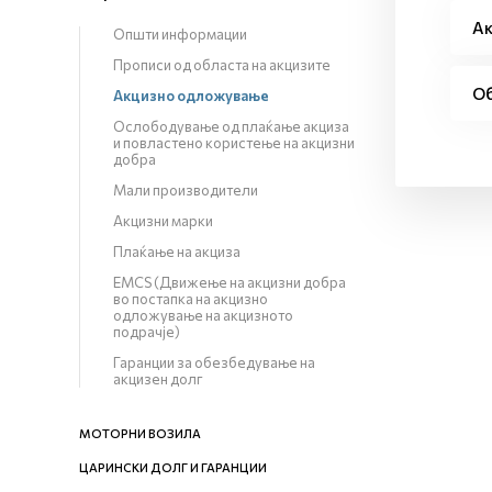
Ак
Општи информации
Прописи од областа на акцизите
Об
Акцизно одложување
Ослободување од плаќање акциза
и повластено користење на акцизни
добра
Мали производители
Акцизни марки
Плаќање на акциза
EMCS (Движење на акцизни добра
во постапка на акцизно
одложување на акцизното
подрачје)
Гаранции за обезбедување на
акцизен долг
МОТОРНИ ВОЗИЛА
ЦАРИНСКИ ДОЛГ И ГАРАНЦИИ