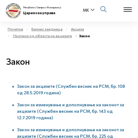
Република Северна Македонија
Царинска управа
Почетна
Бизнис заедница
Акцизи
Прописи од областа на акцизите
Закон
Open s
За нас
Open s
Закон
Физички лица
Open s
Бизнис заедница
Закон за акцизите (Службен весник на РСМ, бр. 108
Open s
Е-Царина
од 28.5.2019 година)
Open s
Закон за изменување и дополнување на законот за
Медиа центар
акцизите (Службен весник на РСМ, бр. 143 од
12.7.2019 година)
Контакт
Закон за изменување и дополнување на законот за
акцизите (Службен весник на РСМ, бр. 225 од
Е-Весник