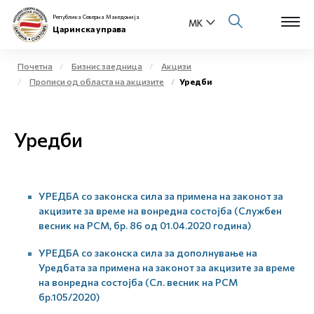
Република Северна Македонија
Царинска управа
Почетна
Бизнис заедница
Акцизи
Прописи од областа на акцизите
Уредби
Open s
За нас
Open s
Уредби
Физички лица
Open s
Бизнис заедница
УРЕДБА со законска сила за примена на законот за
Open s
Е-Царина
акцизите за време на вонредна состојба (Службен
весник на РСМ, бр. 86 од 01.04.2020 година)
Open s
Медиа центар
УРЕДБА со законска сила за дополнување на
Уредбата за примена на законот за акцизите за време
Контакт
на вонредна состојба (Сл. весник на РСМ
бр.105/2020)
Е-Весник