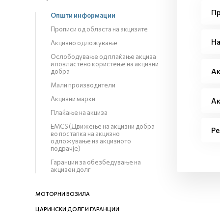
Пр
Општи информации
Прописи од областа на акцизите
На
Акцизно одложување
Ослободување од плаќање акциза
и повластено користење на акцизни
Ак
добра
Мали производители
Акцизни марки
Ак
Плаќање на акциза
EMCS (Движење на акцизни добра
Ре
во постапка на акцизно
одложување на акцизното
подрачје)
Гаранции за обезбедување на
акцизен долг
МОТОРНИ ВОЗИЛА
ЦАРИНСКИ ДОЛГ И ГАРАНЦИИ