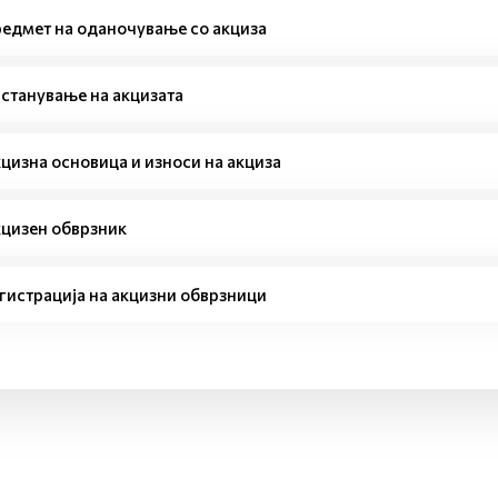
едмет на оданочување со акциза
станување на акцизата
цизна основица и износи на акциза
цизен обврзник
гистрација на акцизни обврзници