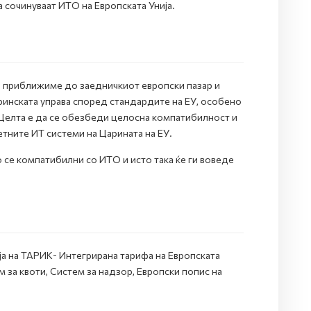
 сочинуваат ИТО на Европската Унија.
е приближиме до заедничкиот eвропски пазар и
аринската управа според стандардите на ЕУ, особено
 Целта е да се обезбеди целосна компатибилност и
тните ИТ системи на Царината на ЕУ.
 се компатибилни со ИТО и исто така ќе ги воведе
 на ТАРИК- Интегрирана тарифа на Европската
за квоти, Систем за надзор, Европски попис на