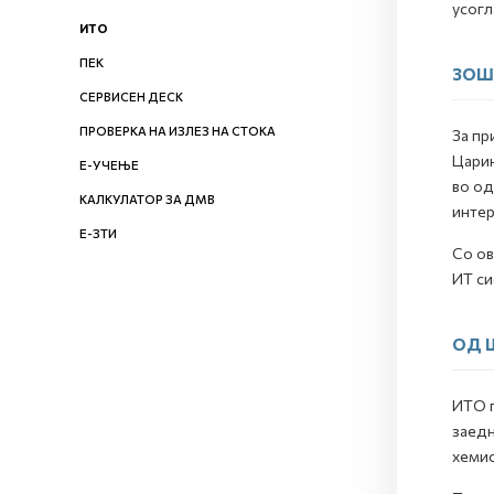
усогл
ИТО
ПЕК
ЗОШ
СЕРВИСЕН ДЕСК
ПРОВЕРКА НА ИЗЛЕЗ НА СТОКА
За пр
Царин
Е-УЧЕЊЕ
во од
КАЛКУЛАТОР ЗА ДМВ
интер
Е-ЗТИ
Со ов
ИТ си
ОД 
ИТО г
заедн
хемис