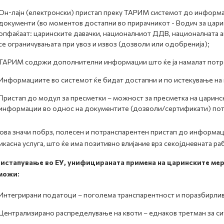
Он-лајн (електронски) пристап преку ТАРИМ системот до информа
документи (во моментов достапни во прирачникот - Водич за цари
опфаќаат: царинските давачки, националниот ДДВ, националната а
се ограничувањата при увоз и извоз (дозволи или одобренија);
ТАРИМ содржи дополнителни информации што ќе ја намалат потреб
Информациите во системот ќе бидат достапни и по истекување на 
Пристап до модул за пресметки – можност за пресметка на царинск
информации во однос на документите (дозволи/сертификати) потр
ова значи побрз, полесен и потранспарентен пристап до информац
касна услуга, што ќе има позитивно влијание врз секојдневната ра
истапување во ЕУ, унифицираната примена на царинските мерки
можи:
Интегрирани податоци – поголема транспарентност и поразбирли
Централизирано распределување на квоти – еднаков третман за сит