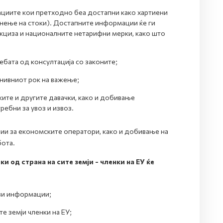
циите кои претходно беа достапни како хартиени
нење на стоки). Достапните информации ќе ги
кциза и националните нетарифни мерки, како што
ата од консултација со законите;
нивниот рок на важење;
ите и другите давачки, како и добивање
ебни за увоз и извоз.
ии за економските оператори, како и добивање на
бота.
 од страна на сите земји - членки на ЕУ ќе
ви информации;
е земји членки на ЕУ;