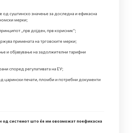
е од суштинско значење за доследна и ефикасна
номски мерки;
 принципот „прв дојден, прв корисник“;
држува примената на трговските мерки;
ње и објавување на задолжителни тарифни
рани според регулативата на ЕУ;
од царински печати, пломби и потребни документи
и од системот што ќе им овозможат поефикасна