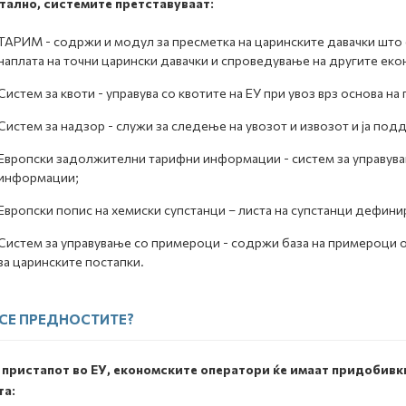
тално, системите претставуваат:
ТАРИМ - содржи и модул за пресметка на царинските давачки што 
наплата на точни царински давачки и спроведување на другите еко
Систем за квоти - управува со квотите на ЕУ при увоз врз основа на
Систем за надзор - служи за следење на увозот и извозот и ја под
Европски задолжителни тарифни информации - систем за управува
информации;
Европски попис на хемиски супстанци – листа на супстанци дефини
Систем за управување со примероци - содржи база на примероци 
за царинските постапки.
 СЕ ПРЕДНОСТИТЕ?
 пристапот во ЕУ, економските оператори ќе имаат придобивк
та: