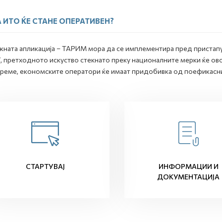
 ИТО ЌЕ СТАНЕ ОПЕРАТИВЕН?
жната апликација – ТАРИМ мора да се имплементира пред пристапу
, претходното искуство стекнато преку националните мерки ќе ов
реме, економските оператори ќе имаат придобивка од поефикасн
СТАРТУВАЈ
ИНФОРМАЦИИ И
ДОКУМЕНТАЦИЈА