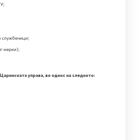
У;
е службеници;
г мерки);
Царинската управа, во однос на следното: