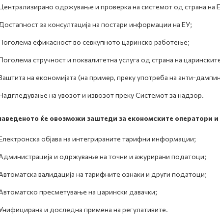
Централизирано одржување и проверка на системот од страна на Е
Достапност за консултација на постари информации на ЕУ;
Поголема ефикасност во севкупното царинско работење;
Поголема стручност и поквалитетна услуга од страна на царинскит
Заштита на економијата (на пример, преку употреба на анти-дампин
Надгледување на увозот и извозот преку Системот за надзор.
наведеното ќе овозможи заштеди за економските оператори и 
Електронска објава на интегрираните тарифни информации;
Администрација и одржување на точни и ажурирани податоци;
Автоматска валидација на тарифните ознаки и други податоци;
Автоматско пресметување на царински давачки;
Унифицирана и доследна примена на регулативите.