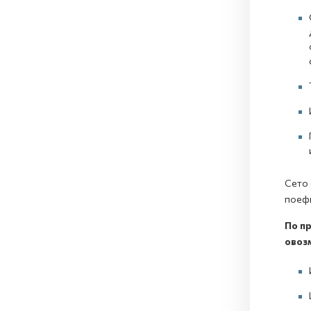
Сето 
поефи
По пр
овоз