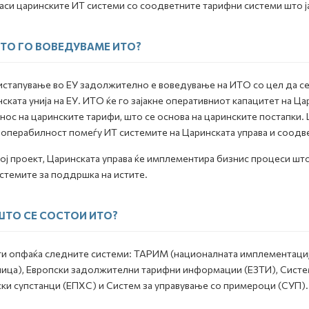
аси царинските ИТ системи со соодветните тарифни системи што ја
ТО ГО ВОВЕДУВАМЕ ИТО?
истапување во ЕУ задолжително е воведување на ИТО со цел да с
ската унија на ЕУ. ИТО ќе го зајакне оперативниот капацитет на Ц
нос на царинските тарифи, што се основа на царинските постапки.
операбилност помеѓу ИТ системите на Царинската управа и соодве
ој проект, Царинската управа ќе имплементира бизнис процеси што
стемите за поддршка на истите.
ШТО СЕ СОСТОИ ИТО?
и опфаќа следните системи: ТАРИМ (националната имплементација
ица), Европски задолжителни тарифни информации (ЕЗТИ), Систем 
ки супстанци (ЕПХС) и Систем за управување со примероци (СУП).