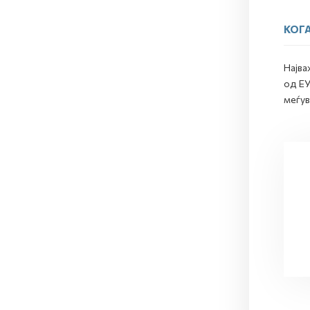
КОГА
Најва
од ЕУ
меѓув