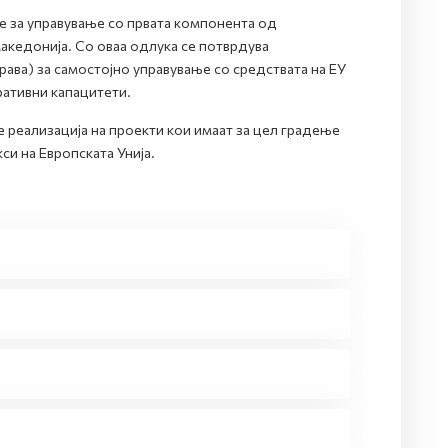
е за управување со првата компонента од
акедонија. Со оваа одлука се потврдува
рава) за самостојно управување со средствата на ЕУ
ативни капацитети.
 реализација на проекти кои имаат за цел градење
си на Европската Унија.