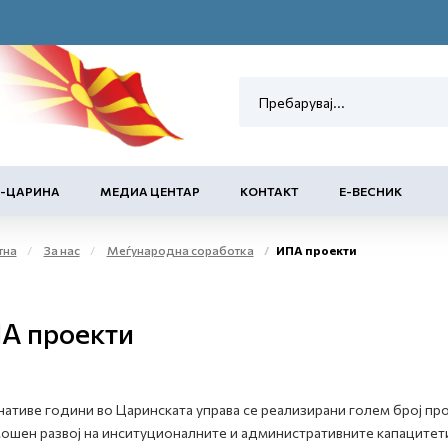
Е-ЦАРИНА
МЕДИА ЦЕНТАР
КОНТАКТ
Е-ВЕСНИК
тна
За нас
Меѓународна соработка
ИПА проекти
А проекти
ативе години во Царинската управа се реализирани голем број пр
ошен развој на инситуционалните и административните капацитет