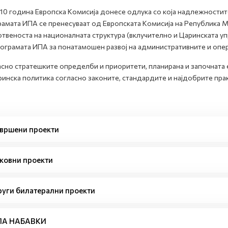
10 година Европска Комисија донесе одлука со која надлежностит
амата ИПА се пренесуваат од Европската Комисија на Република М
твеноста на националната структура (вклучително и Царинската уп
ограмата ИПА за понатамошен развој на административните и опер
сно стратешките определби и приоритети, планирана и започната е
ринска политика согласно законите, стандардите и најдобрите прак
вршени проекти
ковни проекти
уги билатерални проекти
ПА НАБАВКИ