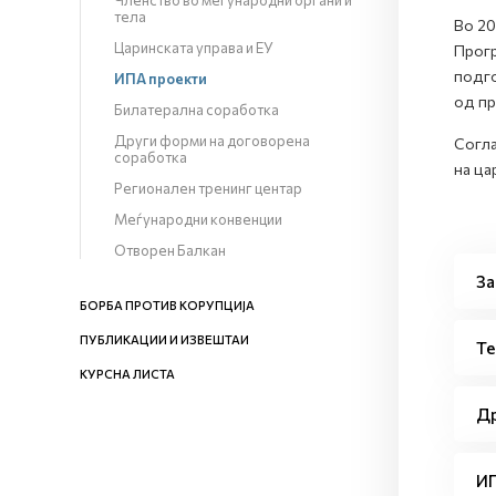
Членство во меѓународни органи и
тела
Во 20
Царинската управа и ЕУ
Прогр
подго
ИПА проекти
од пр
Билатерална соработка
Други форми на договорена
Согла
соработка
на ца
Регионален тренинг центар
Меѓународни конвенции
Отворен Балкан
За
БОРБА ПРОТИВ КОРУПЦИЈА
ПУБЛИКАЦИИ И ИЗВЕШТАИ
Те
КУРСНА ЛИСТА
Др
И