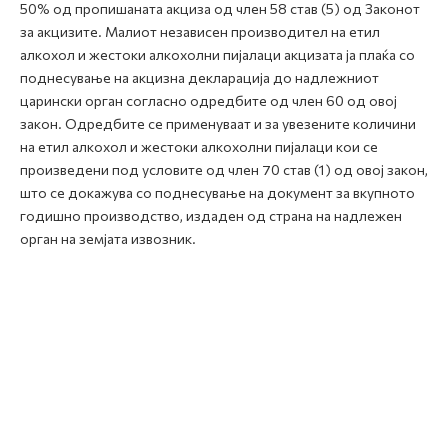
50% од пропишаната акциза од член 58 став (5) од Законот
за акцизите. Малиот независен производител на етил
алкохол и жестоки алкохолни пијалаци акцизата ја плаќа со
поднесување на акцизна декларација до надлежниот
царински орган согласно одредбите од член 60 од овој
закон. Одредбите се применуваат и за увезените количини
на етил алкохол и жестоки алкохолни пијалаци кои се
произведени под условите од член 70 став (1) од овој закон,
што се докажува со поднесување на документ за вкупното
годишно производство, издаден од страна на надлежен
орган на земјата извозник.