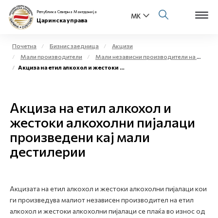
Република Северна Македонија
Царинска управа
Почетна
Бизнис заедница
Акцизи
Мали производители
Мали независни производители на етил алкохол и жестоки алкохолни пијалаци за комерцијални цели - мали дестилерии
Open s
Акциза на етил алкохол и жестоки алкохолни пијалаци произведени кај мали дестилерии
За нас
Open s
Физички лица
Акциза на етил алкохол и
Open s
жестоки алкохолни пијалаци
Бизнис заедница
произведени кај мали
Open s
Е-Царина
дестилерии
Open s
Медиа центар
Акцизата на етил алкохол и жестоки алкохолни пијалаци кои
Контакт
ги произведува малиот независен производител на етил
алкохол и жестоки алкохолни пијалаци се плаќа во износ од
Е-Весник